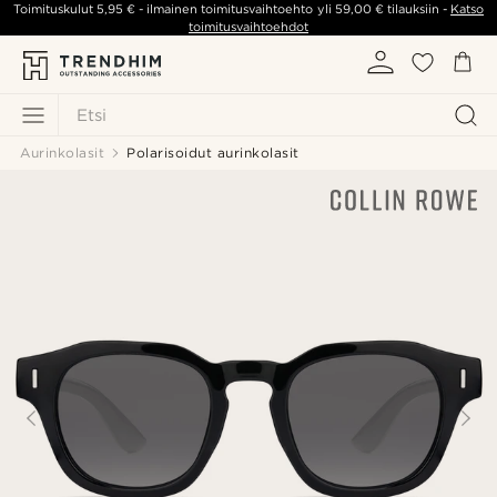
Toimituskulut
5,95 €
- ilmainen toimitusvaihtoehto yli
59,00 €
tilauksiin -
Katso
toimitusvaihtoehdot
Etsi
Aurinkolasit
Polarisoidut aurinkolasit