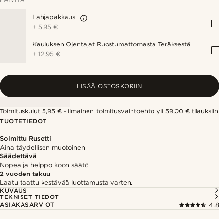
Lahjapakkaus
+
5,95 €
Kauluksen Ojentajat Ruostumattomasta Teräksestä
+
12,95 €
LISÄÄ OSTOSKORIIN
Toimituskulut 5,95 € - ilmainen toimitusvaihtoehto yli 59,00 € tilauksiin
TUOTETIEDOT
Solmittu Rusetti
Aina täydellisen muotoinen
Säädettävä
Nopea ja helppo koon säätö
2 vuoden takuu
Laatu taattu kestävää luottamusta varten.
KUVAUS
TEKNISET TIEDOT
ASIAKASARVIOT
4.8