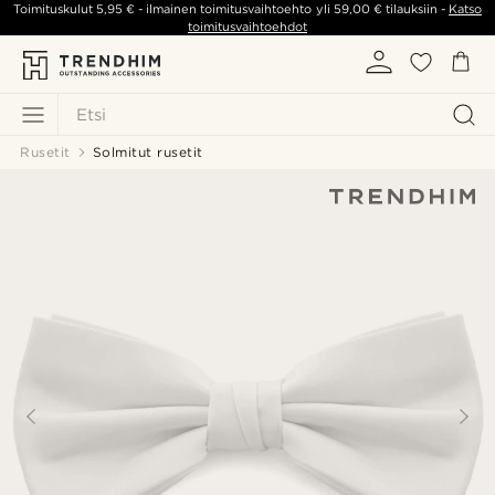
Toimituskulut
5,95 €
- ilmainen toimitusvaihtoehto yli
59,00 €
tilauksiin -
Katso
toimitusvaihtoehdot
Etsi
Rusetit
Solmitut rusetit