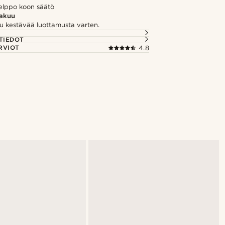
elppo koon säätö
takuu
u kestävää luottamusta varten.
TIEDOT
RVIOT
4.8