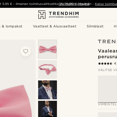
t
5,95 €
-
ilmainen toimitusvaihtoehto yli
Ota meihin yhteyttä
59,00 €
tilauksiin
-
Katso toimitu
t & lompakot
Vaatteet & Alusvaatteet
Silmälasit
H
Vaalea
perusru
4
VALITSE V
VIIMEISTEL