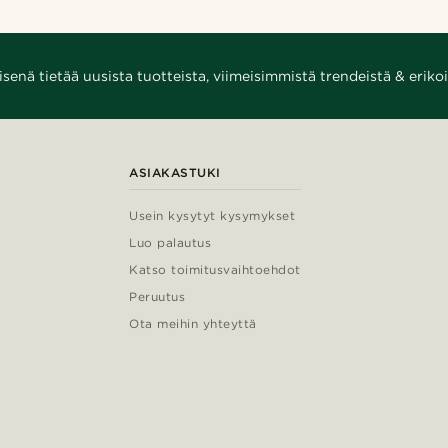
enä tietää uusista tuotteista, viimeisimmistä trendeistä & erikoi
ASIAKASTUKI
Usein kysytyt kysymykset
Luo palautus
Katso toimitusvaihtoehdot
Peruutus
Ota meihin yhteyttä