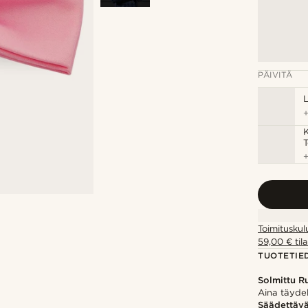
PÄIVITÄ
T
Toimituskul
59,00 € tila
TUOTETIE
Solmittu Ru
Aina täyde
Säädettäv