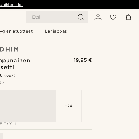
svaihtoehdot
Etsi
ygieniatuotteet
Lahjaopas
npunainen
19,95 €
setti
.8
(697)
ÄRI
+24
E TYYLI