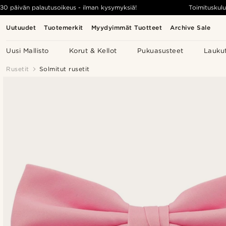
30 päivän palautusoikeus - ilman kysymyksiä!
Toimituskulu
Uutuudet
Tuotemerkit
Myydyimmät Tuotteet
Archive Sale
Uusi Mallisto
Korut & Kellot
Pukuasusteet
Lauku
Rusetit
Solmitut rusetit