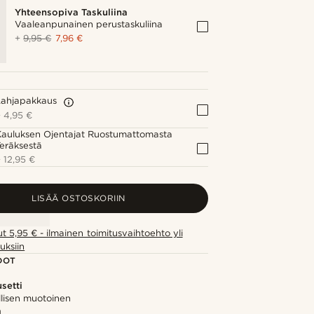
Yhteensopiva Taskuliina
Vaaleanpunainen perustaskuliina
+
9,95 €
7,96 €
Lahjapakkaus
+
4,95 €
Kauluksen Ojentajat Ruostumattomasta
eräksestä
+
12,95 €
LISÄÄ OSTOSKORIIN
ut 5,95 € - ilmainen toimitusvaihtoehto yli
uksiin
DOT
setti
llisen muotoinen
ä