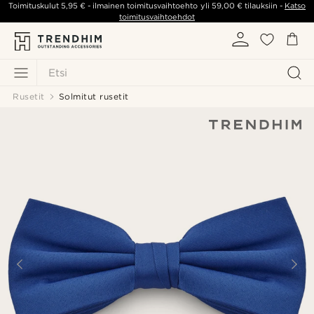
Toimituskulut
5,95 €
- ilmainen toimitusvaihtoehto yli
59,00 €
tilauksiin -
Katso
toimitusvaihtoehdot
Etsi
Rusetit
Solmitut rusetit