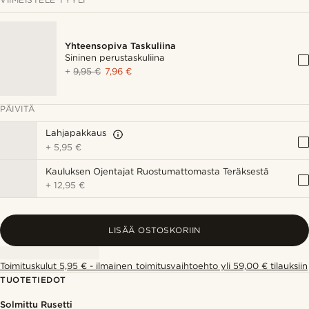
Yhteensopiva Taskuliina
Sininen perustaskuliina
+
9,95 €
7,96 €
PÄIVITÄ
Lahjapakkaus
+
5,95 €
Kauluksen Ojentajat Ruostumattomasta Teräksestä
+
12,95 €
LISÄÄ OSTOSKORIIN
Toimituskulut 5,95 € - ilmainen toimitusvaihtoehto yli 59,00 € tilauksiin
TUOTETIEDOT
Solmittu Rusetti