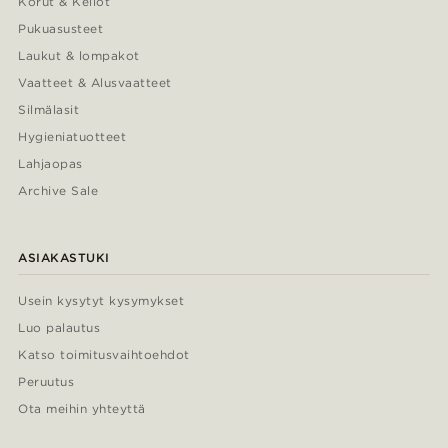
Korut & Kellot
Pukuasusteet
Laukut & lompakot
Vaatteet & Alusvaatteet
Silmälasit
Hygieniatuotteet
Lahjaopas
Archive Sale
ASIAKASTUKI
Usein kysytyt kysymykset
Luo palautus
Katso toimitusvaihtoehdot
Peruutus
Ota meihin yhteyttä