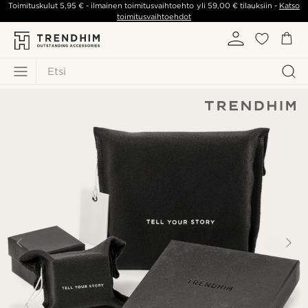
Toimituskulut
5,95 €
- ilmainen toimitusvaihtoehto yli
59,00 €
tilauksiin -
Katso
toimitusvaihtoehdot
Etsi