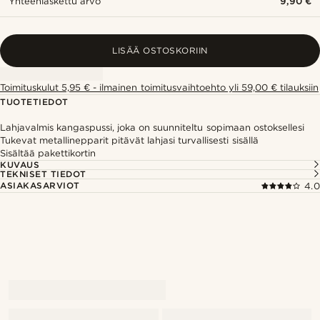
Yhteenlaskettu arvo
9,90 €
LISÄÄ OSTOSKORIIN
Toimituskulut 5,95 € - ilmainen toimitusvaihtoehto yli 59,00 € tilauksiin
TUOTETIEDOT
Lahjavalmis kangaspussi, joka on suunniteltu sopimaan ostoksellesi
Tukevat metallinepparit pitävät lahjasi turvallisesti sisällä
Sisältää pakettikortin
KUVAUS
TEKNISET TIEDOT
ASIAKASARVIOT
4.0