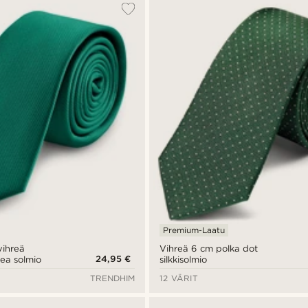
Premium-Laatu
vihreä
Vihreä 6 cm polka dot
24,95 €
pea solmio
silkkisolmio
TRENDHIM
12 VÄRIT