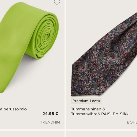
Premium-Laatu
m perussolmio
Tummansininen &
24,95 €
Tummanvihreä PAISLEY Silkki
Ascot-solmio
TRENDHIM
BOHE