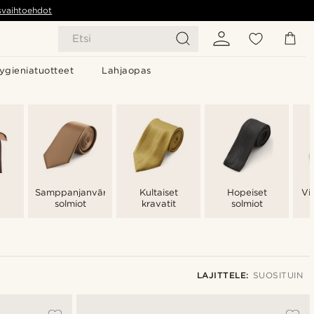
svaihtoehdot
Etsi
ygieniatuotteet
Lahjaopas
Samppanjanväriset
Kultaiset
Hopeiset
Vi
solmiot
kravatit
solmiot
LAJITTELE:
SUOSITUIN
Suosituin