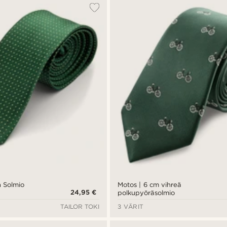
n Solmio
Motos | 6 cm vihreä
24,95 €
polkupyöräsolmio
TAILOR TOKI
3 VÄRIT