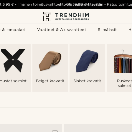
t
5,95 €
-
ilmainen toimitusvaihtoehto yli
Ota meihin yhteyttä
59,00 €
tilauksiin
-
Katso toimitu
t & lompakot
Vaatteet & Alusvaatteet
Silmälasit
H
Mustat solmiot
Beiget kravatit
Siniset kravatit
Ruskeat
solmiot