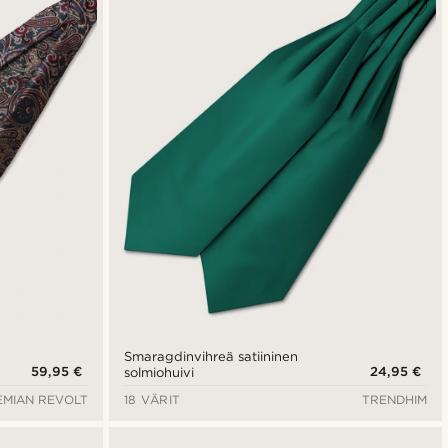
Smaragdinvihreä satiininen
59,95 €
24,95 €
solmiohuivi
MIAN REVOLT
18 VÄRIT
TRENDHIM