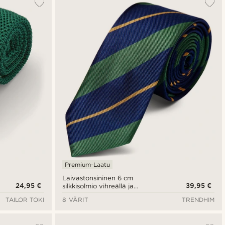
Premium-Laatu
Laivastonsininen 6 cm
24,95 €
39,95 €
silkkisolmio vihreällä ja
kullanvärisellä raidalla
TAILOR TOKI
8 VÄRIT
TRENDHIM