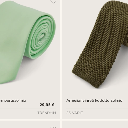
cm perussolmio
Armeijanvihreä kudottu solmio
29,95 €
TRENDHIM
25 VÄRIT