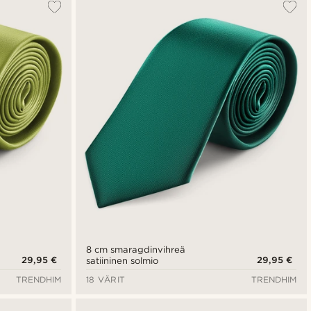
8 cm smaragdinvihreä
29,95 €
29,95 €
satiininen solmio
TRENDHIM
18 VÄRIT
TRENDHIM