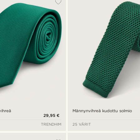
vihreä
Männynvihreä kudottu solmio
29,95 €
TRENDHIM
25 VÄRIT