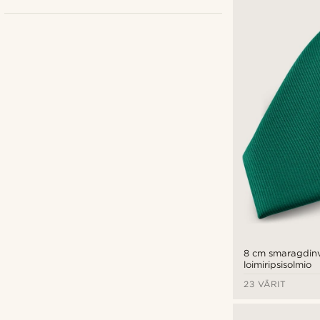
Bohemian Revolt
(8)
Fawler
(2)
Tailor Toki
(6)
Trendhim
(36)
8 cm smaragdin
loimiripsisolmio
€
€
23 VÄRIT