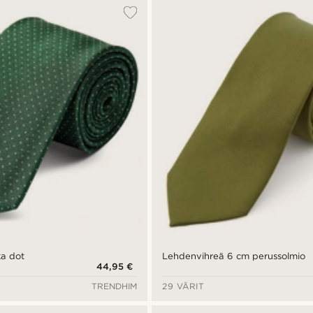
ka dot
Lehdenvihreä 6 cm perussolmio
44,95 €
TRENDHIM
29 VÄRIT