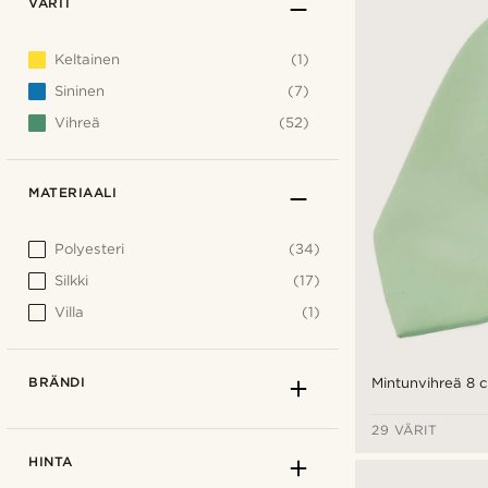
VÄRIT
Keltainen
(1)
Sininen
(7)
Vihreä
(52)
MATERIAALI
Polyesteri
(34)
Silkki
(17)
Villa
(1)
BRÄNDI
Mintunvihreä 8 
29 VÄRIT
HINTA