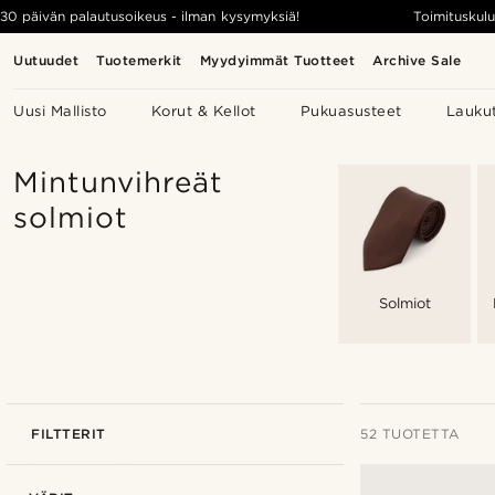
30 päivän palautusoikeus - ilman kysymyksiä!
Toimituskulu
Uutuudet
Tuotemerkit
Myydyimmät Tuotteet
Archive Sale
Uusi Mallisto
Korut & Kellot
Pukuasusteet
Lauku
Mintunvihreät
solmiot
Solmiot
FILTTERIT
52 TUOTETTA