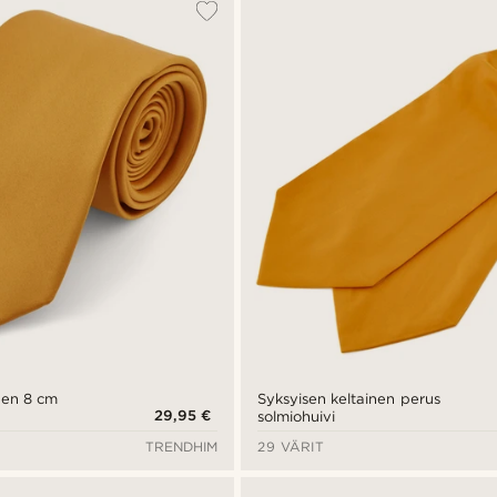
nen 8 cm
Syksyisen keltainen perus
29,95 €
solmiohuivi
TRENDHIM
29 VÄRIT