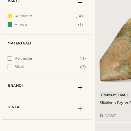
VÄRIT
Keltainen
(14)
Vihreä
(1)
MATERIAALI
Polyesteri
(11)
Silkki
(3)
BRÄNDI
Premium-Laatu
Silkkinen Bryon 
HINTA
18 VÄRIT