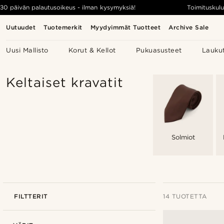
30 päivän palautusoikeus - ilman kysymyksiä!
Toimituskulu
Uutuudet
Tuotemerkit
Myydyimmät Tuotteet
Archive Sale
Uusi Mallisto
Korut & Kellot
Pukuasusteet
Lauku
Keltaiset kravatit
Solmiot
FILTTERIT
14 TUOTETTA