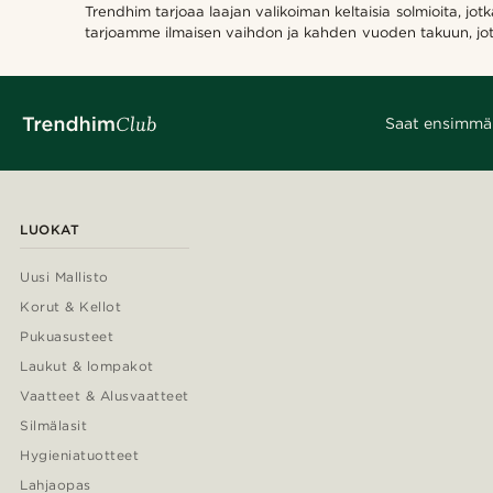
Trendhim tarjoaa laajan valikoiman keltaisia solmioita, jo
tarjoamme ilmaisen vaihdon ja kahden vuoden takuun, joten 
Saat ensimmäis
LUOKAT
Uusi Mallisto
Korut & Kellot
Pukuasusteet
Laukut & lompakot
Vaatteet & Alusvaatteet
Silmälasit
Hygieniatuotteet
Lahjaopas