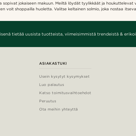
tka sopivat jokaiseen makuun. Meiltä löydät tyylikkäät ja houkuttelevat
voit shoppailla huoletta. Valitse keltainen solmio, joka nostaa itseva
enä tietää uusista tuotteista, viimeisimmistä trendeistä & erikoi
ASIAKASTUKI
Usein kysytyt kysymykset
Luo palautus
Katso toimitusvaihtoehdot
Peruutus
Ota meihin yhteyttä