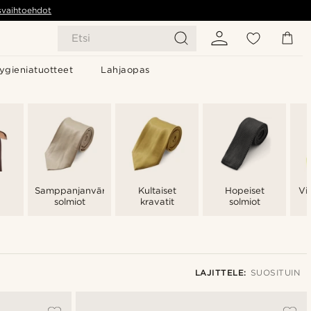
svaihtoehdot
Etsi
ygieniatuotteet
Lahjaopas
Samppanjanväriset
Kultaiset
Hopeiset
Vi
solmiot
kravatit
solmiot
LAJITTELE:
SUOSITUIN
Suosituin