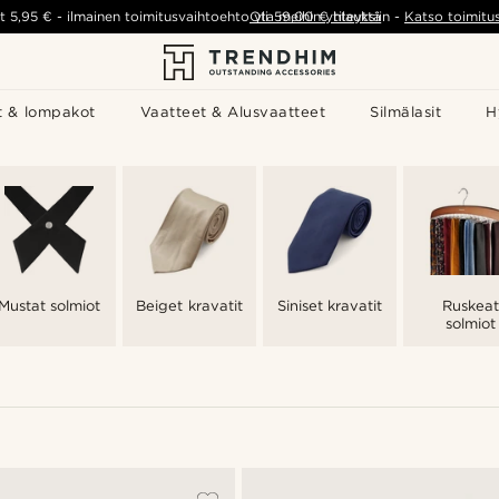
t
5,95 €
-
ilmainen toimitusvaihtoehto yli
Ota meihin yhteyttä
59,00 €
tilauksiin
-
Katso toimitu
t & lompakot
Vaatteet & Alusvaatteet
Silmälasit
H
Mustat solmiot
Beiget kravatit
Siniset kravatit
Ruskeat
solmiot