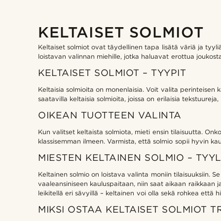
KELTAISET SOLMIOT
Keltaiset solmiot ovat täydellinen tapa lisätä väriä ja tyyl
loistavan valinnan miehille, jotka haluavat erottua joukos
KELTAISET SOLMIOT – TYYPIT
Keltaisia solmioita on monenlaisia. Voit valita perinteise
saatavilla keltaisia solmioita, joissa on erilaisia tekstuureja,
OIKEAN TUOTTEEN VALINTA
Kun valitset keltaista solmiota, mieti ensin tilaisuutta. 
klassisemman ilmeen. Varmista, että solmio sopii hyvin kau
MIESTEN KELTAINEN SOLMIO – TYYL
Keltainen solmio on loistava valinta moniin tilaisuuksiin.
vaaleansiniseen kauluspaitaan, niin saat aikaan raikkaan j
leikitellä eri sävyillä – keltainen voi olla sekä rohkea että 
MIKSI OSTAA KELTAISET SOLMIOT T