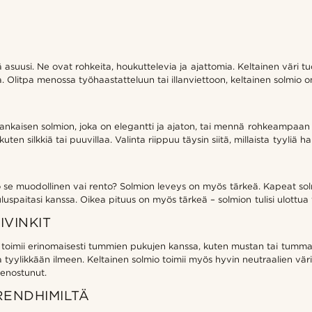
iä asuusi. Ne ovat rohkeita, houkuttelevia ja ajattomia. Keltainen väri 
ta. Olitpa menossa työhaastatteluun tai illanviettoon, keltainen solmio 
n kankaisen solmion, joka on elegantti ja ajaton, tai mennä rohkeampaa
 kuten silkkiä tai puuvillaa. Valinta riippuu täysin siitä, millaista tyyliä h
Onko se muodollinen vai rento? Solmion leveys on myös tärkeä. Kapeat s
luspaitasi kanssa. Oikea pituus on myös tärkeä – solmion tulisi ulottua
IVINKIT
 Se toimii erinomaisesti tummien pukujen kanssa, kuten mustan tai tumma
a tyylikkään ilmeen. Keltainen solmio toimii myös hyvin neutraalien vä
hienostunut.
RENDHIMILTÄ