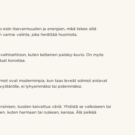
tuo esiin itsevarmuuden ja energian, mikä tekee siitä
on varma valinta, joka herättää huomiota.
n vaihtoehtoon, kuten keltainen paisley-kuvio. On myös
aluat korostaa.
olmiot ovat modernimpia, kun taas leveät solmiot antavat
 vyötärölle, ei lyhyemmäksi tai pidemmäksi.
nsinisen, tuoden kaivattua väriä. Yhdistä se valkoiseen tai
rien, kuten harmaan tai ruskean, kanssa. Älä pelkää