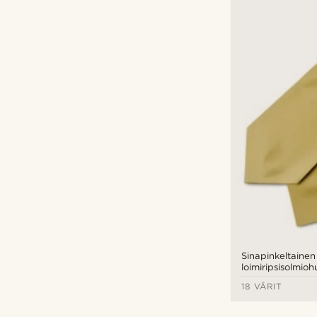
Sinapinkeltainen
loimiripsisolmioh
18 VÄRIT