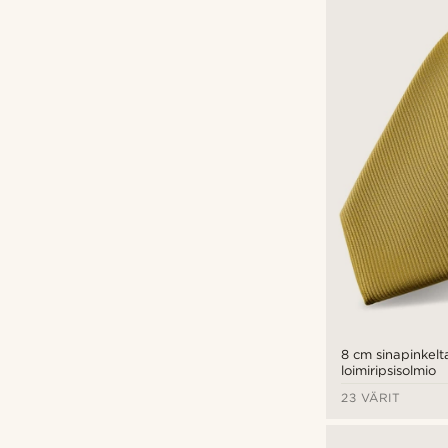
Bohemian Revolt
(2)
Tailor Toki
(3)
Trendhim
(9)
€
€
8 cm sinapinkelt
loimiripsisolmio
23 VÄRIT