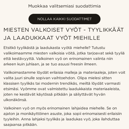
Uusin
Muokkaa valitsemiasi suodattimia
Halvin
Kallein
NOLLAA KAIKKI SUODATTIMET
MIESTEN VALKOISET VYÖT - TYYLIKKÄÄT
JA LAADUKKAAT VYÖT MIEHILLE
Etsitkö tyylikästä ja laadukasta vyötä miehelle? Tutustu
valikoimaamme miesten valkoisia vöitä, jotka tarjoavat sekä tyyliä
että kestävyyttä. Valkoinen vyö on erinomainen valinta niin
arkeen kuin juhlaan, ja se tuo asuusi freesin ilmeen.
Valikoimastamme löydät erilaisia malleja ja materiaaleja, joten voit
valita juuri sinulle sopivan vaihtoehdon. Olipa mielesi sitten
klassisen tyylikäs tai modernin trendikäs, meiltä löydät varmasti
etsimäsi. Vyömme ovat valmistettu laadukkaista materiaaleista,
joten ne kestävät käytössä pitkään ja säilyttävät hyvän
ulkonäkönsä.
Valkoinen vyö on myös erinomainen lahjaidea miehelle. Se on
ajaton ja monikäyttöinen asuste, joka sopii erinomaisesti erilaisiin
tyyleihin. Anna lahjaksi tyylikäs ja laadukas vyö, joka ilahduttaa
saajaansa pitkään.