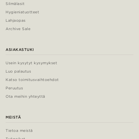
Silmälasit
Hygieniatuotteet
Lahjaopas
Archive Sale
ASIAKASTUKI
Usein kysytyt kysymykset
Luo palautus
Katso toimitusvaihtoehdot
Peruutus
Ota meihin yhteyttä
MEISTÄ
Tietoa meistä
Työpaikat