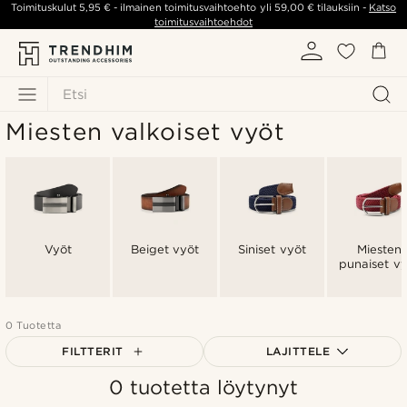
Toimituskulut
5,95 €
- ilmainen toimitusvaihtoehto yli
59,00 €
tilauksiin -
Katso
toimitusvaihtoehdot
Etsi
Miesten valkoiset vyöt
Vyöt
Beiget vyöt
Siniset vyöt
Miesten
punaiset vy
0 Tuotetta
FILTTERIT
LAJITTELE
0 tuotetta löytynyt
Suosituin