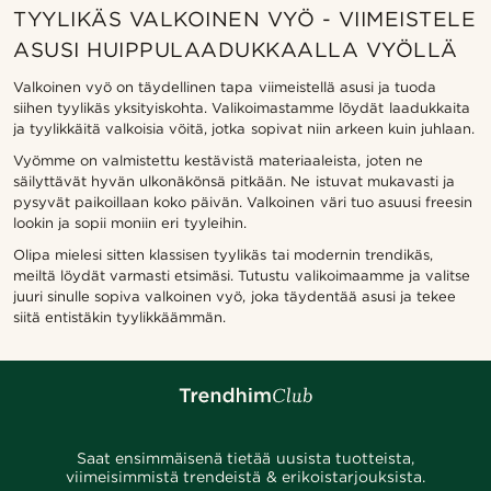
TYYLIKÄS VALKOINEN VYÖ - VIIMEISTELE
ASUSI HUIPPULAADUKKAALLA VYÖLLÄ
Valkoinen vyö on täydellinen tapa viimeistellä asusi ja tuoda
siihen tyylikäs yksityiskohta. Valikoimastamme löydät laadukkaita
ja tyylikkäitä valkoisia vöitä, jotka sopivat niin arkeen kuin juhlaan.
Vyömme on valmistettu kestävistä materiaaleista, joten ne
säilyttävät hyvän ulkonäkönsä pitkään. Ne istuvat mukavasti ja
pysyvät paikoillaan koko päivän. Valkoinen väri tuo asuusi freesin
lookin ja sopii moniin eri tyyleihin.
Olipa mielesi sitten klassisen tyylikäs tai modernin trendikäs,
meiltä löydät varmasti etsimäsi. Tutustu valikoimaamme ja valitse
juuri sinulle sopiva valkoinen vyö, joka täydentää asusi ja tekee
siitä entistäkin tyylikkäämmän.
Saat ensimmäisenä tietää uusista tuotteista,
viimeisimmistä trendeistä & erikoistarjouksista.