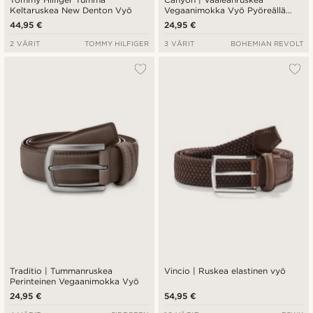
Keltaruskea New Denton Vyö
Vegaanimokka Vyö Pyöreällä
Soljella
44,95 €
24,95 €
2 VÄRIT
TOMMY HILFIGER
3 VÄRIT
BOHEMIAN REVOLT
Traditio | Tummanruskea
Vincio | Ruskea elastinen vyö
Perinteinen Vegaanimokka Vyö
24,95 €
54,95 €