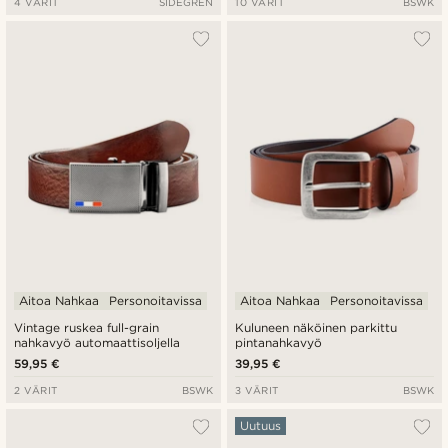
4 VÄRIT
SIDEGREN
10 VÄRIT
BSWK
Aitoa Nahkaa
Personoitavissa
Aitoa Nahkaa
Personoitavissa
Vintage ruskea full-grain
Kuluneen näköinen parkittu
nahkavyö automaattisoljella
pintanahkavyö
59,95 €
39,95 €
2 VÄRIT
BSWK
3 VÄRIT
BSWK
Uutuus