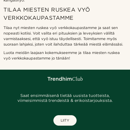
kangasvyö.
TILAA MIESTEN RUSKEA VYÖ
VERKKOKAUPASTAMME
Tilaa nyt miesten ruskea vyö verkkokaupastamme ja saat sen
nopeasti kotiisi. Voit valita eri pituuksien ja leveyksien väliltä
varmistaaksesi, että vyö istuu täydellisesti. Toimitamme myös
suoraan lahjaksi, joten voit ilahduttaa tärkeää miestä elämässäsi.
Luota meidän laajaan kokemukseemme ja tilaa miesten ruskea
vyö verkkokaupastamme jo tänään!
Saat ensimmäisenä tietää uusista tuotteista,
viimeisimmistä trendeistä & erikoistarjouksista.
LIITY