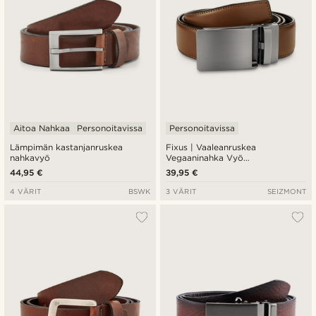
Aitoa Nahkaa
Personoitavissa
Personoitavissa
Lämpimän kastanjanruskea
Fixus | Vaaleanruskea
nahkavyö
Vegaaninahka Vyö
Automaattilukolla
44,95 €
39,95 €
4 VÄRIT
BSWK
3 VÄRIT
SEIZMONT