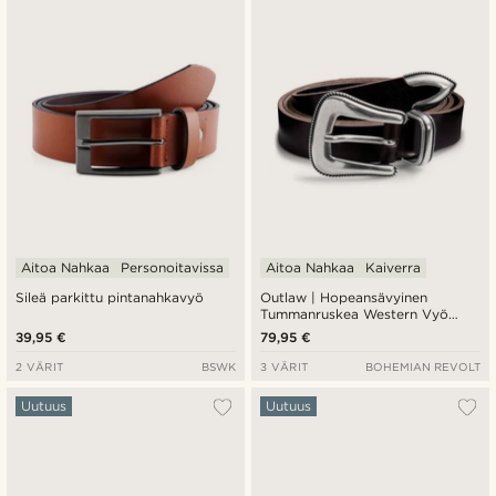
Aitoa Nahkaa
Personoitavissa
Aitoa Nahkaa
Kaiverra
Sileä parkittu pintanahkavyö
Outlaw | Hopeansävyinen
Tummanruskea Western Vyö
Piikkisoljella
39,95 €
79,95 €
2 VÄRIT
BSWK
3 VÄRIT
BOHEMIAN REVOLT
Uutuus
Uutuus