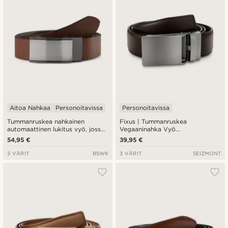
Aitoa Nahkaa
Personoitavissa
Personoitavissa
Tummanruskea nahkainen
Fixus | Tummanruskea
automaattinen lukitus vyö, jossa
Vegaaninahka Vyö
on kiinteä solki
Automaattilukolla
54,95 €
39,95 €
3 VÄRIT
BSWK
3 VÄRIT
SEIZMONT