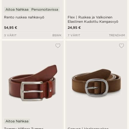
Aitoa Nahkaa
Personoitavissa
Rento ruskea nahkavyö
Flex | Ruskea ja Valkoinen
Elastinen Kudottu Kangasvyö
54,95 €
24,95 €
3 VÄRIT
BSWK
7 VÄRIT
TRENDHIM
Aitoa Nahkaa
Tommy Hilfiger Tumma
Canyon | Vaaleanruskea