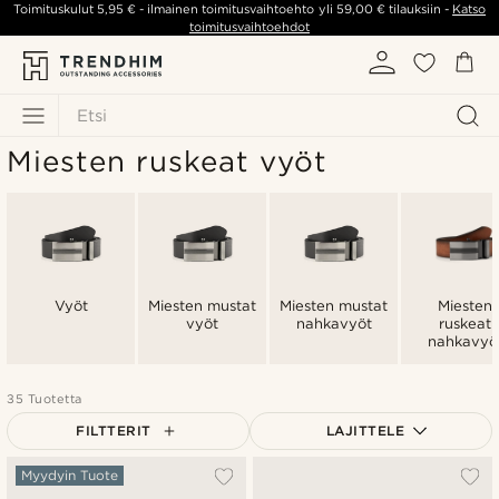
Toimituskulut
5,95 €
- ilmainen toimitusvaihtoehto yli
59,00 €
tilauksiin -
Katso
toimitusvaihtoehdot
Etsi
Miesten ruskeat vyöt
Vyöt
Miesten mustat
Miesten mustat
Miesten
vyöt
nahkavyöt
ruskeat
nahkavyö
35 Tuotetta
FILTTERIT
LAJITTELE
Suosituin
Myydyin Tuote