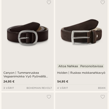
Aitoa Nahkaa
Personoitavissa
Canyon | Tummanruskea
Holden | Ruskea mokkanahkavyö
Vegaanimokka Vyö Pyöreällä
Soljella
24,95 €
54,95 €
3 VÄRIT
BOHEMIAN REVOLT
4 VÄRIT
BSWK