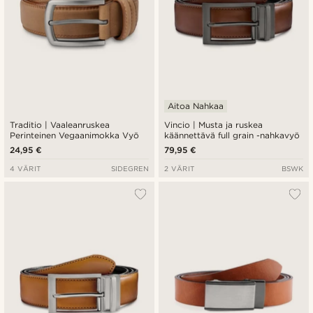
Aitoa Nahkaa
Traditio | Vaaleanruskea
Vincio | Musta ja ruskea
Perinteinen Vegaanimokka Vyö
käännettävä full grain -nahkavyö
24,95 €
79,95 €
4 VÄRIT
SIDEGREN
2 VÄRIT
BSWK