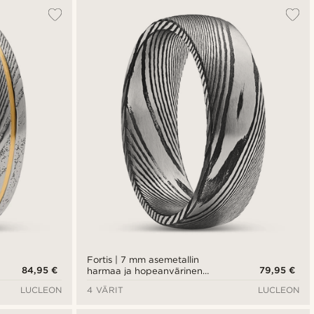
Fortis | 7 mm asemetallin
84,95 €
79,95 €
harmaa ja hopeanvärinen
damaskiterässormus
LUCLEON
4 VÄRIT
LUCLEON