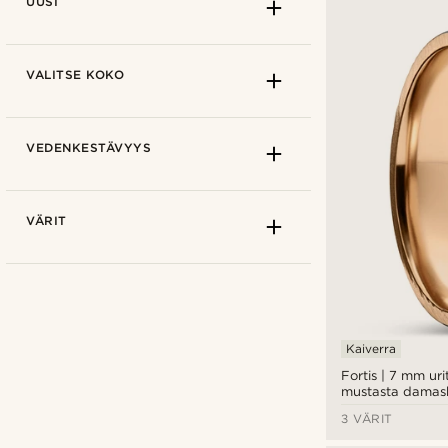
UUSI
Pikkusormi
(23)
Kiillotettu
(8)
Satiini
(13)
2mm
(23)
VALITSE KOKO
SURFACE TREATMENT
PVD-pinnoitus
(6)
Häät
(23)
VEDENKESTÄVYYS
Kihlaus
(23)
Lupaus
(23)
Sormukset
(23)
VÄRIT
Sisäkoristeinen sormus
(5)
Vannesormus
(18)
Kaiverra
En
(23)
Fortis | 7 mm ur
mustasta damask
ruusukullan väris
3 VÄRIT
Kuinka mitata