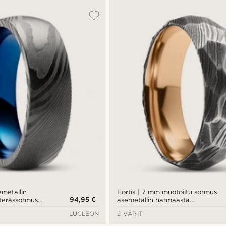
emetallin
Fortis | 7 mm muotoiltu sormus
94,95 €
terässormus
asemetallin harmaasta
damaskiteräksestä ja
LUCLEON
2 VÄRIT
ruusukullan värisestä titaanista