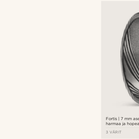
Fortis | 7 mm as
harmaa ja hope
damaskiterässor
3 VÄRIT