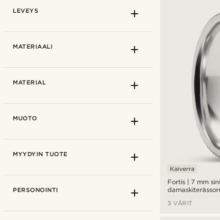
LEVEYS
MATERIAALI
Atsuri sininen
(4)
MATERIAL
Koboltinsininen
(2)
Kullanruskea
(1)
7mm
(21)
MUOTO
Oikea ruskea
(1)
Ruoste
(1)
Kullansävyinen
(3)
MYYDYIN TUOTE
Ruusukulta
(3)
Kaiverra
€
€
Asemetalli
(6)
Fortis | 7 mm sin
7mm
(23)
damaskiterässor
PERSONOINTI
Metallinhopea
(1)
uralla
3 VÄRIT
Tummanharmaa
(3)