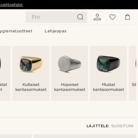
svaihtoehdot
Etsi
ygieniatuotteet
Lahjaopas
stat
Kultaiset
Hopeiset
Mustat
Sil
t
kantasormukset
kantasormukset
kantasormukset
LAJITTELE:
SUOSITUIN