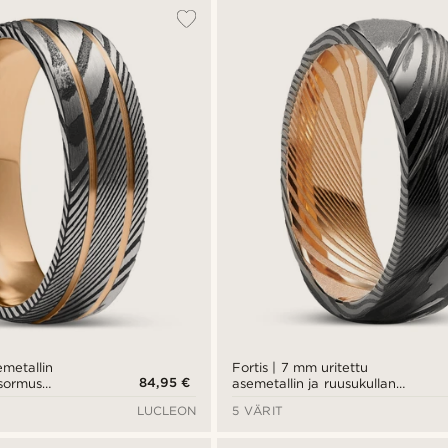
emetallin
Fortis | 7 mm uritettu
84,95 €
 sormus
asemetallin ja ruusukullan
tä ja
värinen damaskiterässormus
LUCLEON
5 VÄRIT
estä titaanista