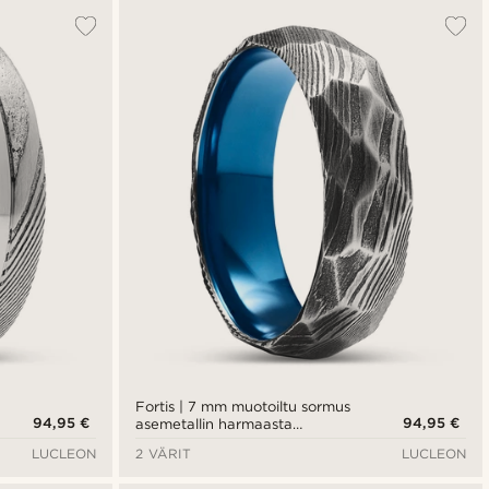
Fortis | 7 mm muotoiltu sormus
94,95 €
94,95 €
asemetallin harmaasta
damaskiteräksestä ja sinisestä
LUCLEON
2 VÄRIT
LUCLEON
titaanista