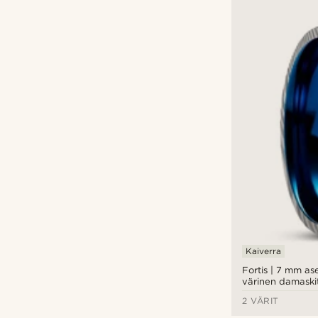
Kaiverra
Fortis | 7 mm as
värinen damaski
sinisellä titaanilla
2 VÄRIT