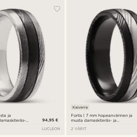
Kaiverra
sta ja
Fortis | 7 mm hopeanvärinen ja
94,95 €
amaskiteräs-
musta damaskiteräs- ja
kahdella uralla
titaanisormus kahdella uralla
LUCLEON
2 VÄRIT