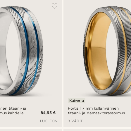
Kaiverra
inen titaani- ja
Fortis | 7 mm kullanvärinen
84,95 €
mus kahdella
titaani- ja damaskiterässormus
kahdella uralla
LUCLEON
3 VÄRIT