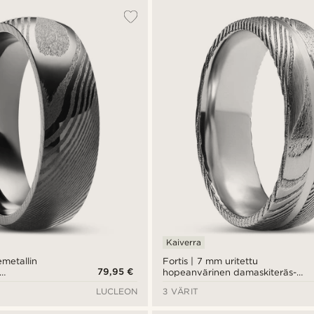
Kaiverra
emetallin
Fortis | 7 mm uritettu
79,95 €
hopeanvärinen damaskiteräs-
rmus
ja titaanisormus
LUCLEON
3 VÄRIT