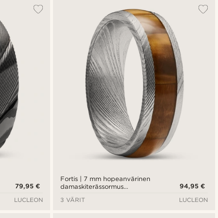
Suosituin
Uusin
Halvin
Kallein
Fortis | 7 mm hopeanvärinen
79,95 €
94,95 €
damaskiterässormus
tiikerinsilmällä
LUCLEON
3 VÄRIT
LUCLEON