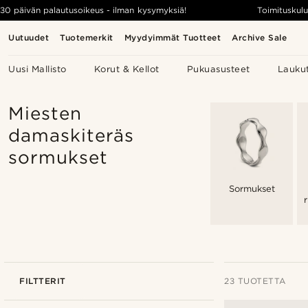
30 päivän palautusoikeus - ilman kysymyksiä!
Toimituskulu
Uutuudet
Tuotemerkit
Myydyimmät Tuotteet
Archive Sale
Uusi Mallisto
Korut & Kellot
Pukuasusteet
Lauku
Miesten
damaskiteräs
sormukset
Sormukset
FILTTERIT
23 TUOTETTA