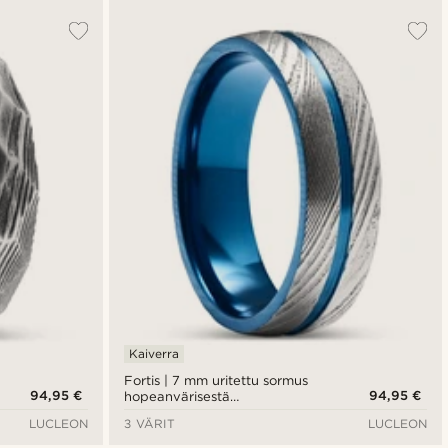
Kaiverra
Fortis | 7 mm uritettu sormus
94,95 €
94,95 €
hopeanvärisestä
damaskiteräksestä ja sinisestä
LUCLEON
3 VÄRIT
LUCLEON
titaanista