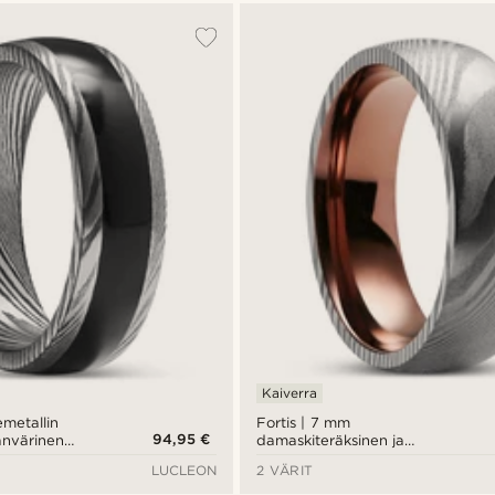
Kaiverra
emetallin
Fortis | 7 mm
94,95 €
anvärinen
damaskiteräksinen ja
mus onyksilla
ruosteenvärinen titaanisormus
LUCLEON
2 VÄRIT