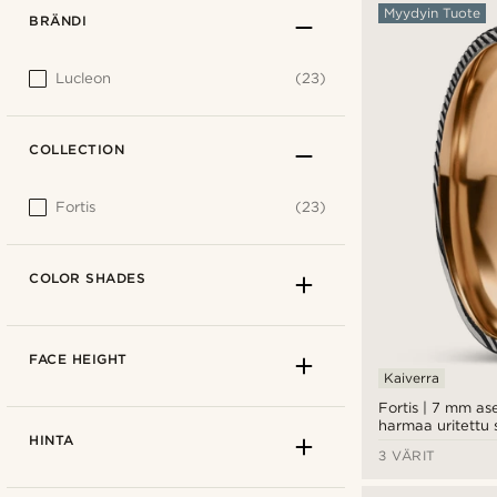
Myydyin Tuote
BRÄNDI
Lucleon
(23)
COLLECTION
Fortis
(23)
COLOR SHADES
FACE HEIGHT
Kaiverra
Fortis | 7 mm as
harmaa uritettu
HINTA
damaskiteräkses
3 VÄRIT
ruusukullan väris