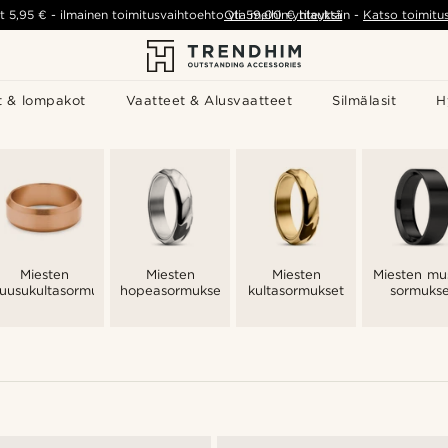
t
5,95 €
-
ilmainen toimitusvaihtoehto yli
Ota meihin yhteyttä
59,00 €
tilauksiin
-
Katso toimitu
t & lompakot
Vaatteet & Alusvaatteet
Silmälasit
H
Miesten
Miesten
Miesten
Miesten mu
ruusukultasormukset
hopeasormukset
kultasormukset
sormukse