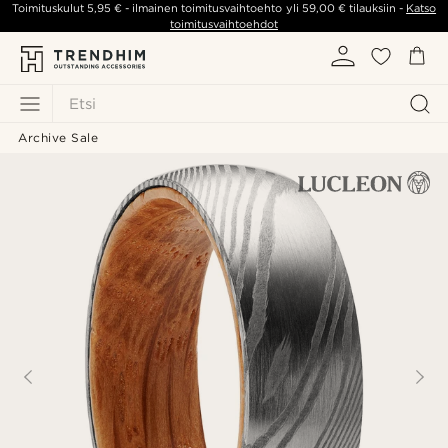
Toimituskulut
5,95 €
- ilmainen toimitusvaihtoehto yli
59,00 €
tilauksiin -
Katso
toimitusvaihtoehdot
Etsi
Archive Sale