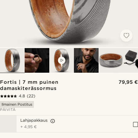
VIDEO
Fortis | 7 mm puinen
79,95 €
damaskiterässormus
4.8
(22)
Ilmainen Postitus
PÄIVITÄ
Lahjapakkaus
+
4,95 €