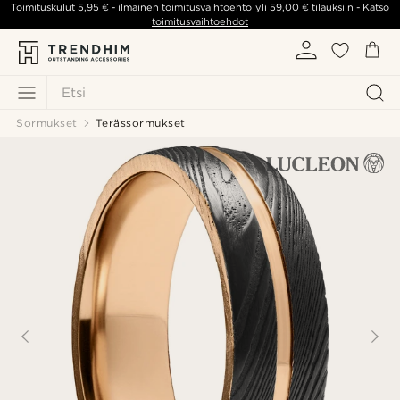
Toimituskulut
5,95 €
- ilmainen toimitusvaihtoehto yli
59,00 €
tilauksiin -
Katso
toimitusvaihtoehdot
Etsi
Sormukset
Terässormukset