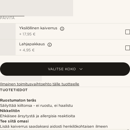
PÄIVITÄ
Yksilöllinen kaiverrus
+
17,95 €
Lahjapakkaus
+
4,95 €
VALITSE KOKO
Ilmainen toimitusvaihtoehto tälle tuotteelle
TUOTETIEDOT
Ruostumaton teräs
Säilyttää kiiltonsa - ei ruostu, ei haalistu
Nikkelitön
Ehkäisee ärsytystä ja allergisia reaktioita
Tee siitä omasi
Lisää kaiverrus saadaksesi aidosti henkilökohtaisen ilmeen