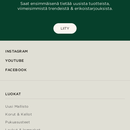
Saat ensimmäisenä tietää uusista tuotteista,
viimeisimmistä trendeistä & erikoistarjouksista.
LIITY
INSTAGRAM
YOUTUBE
FACEBOOK
LUOKAT
Uusi Mallisto
Korut & Kellot
Pukuasusteet
Laukut & lompakot