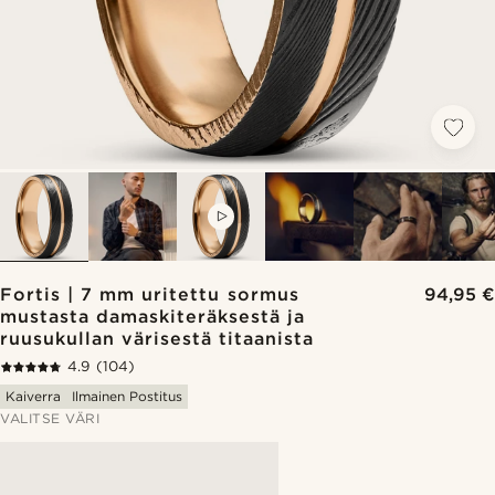
VIDEO
Fortis | 7 mm uritettu sormus
94,95 €
mustasta damaskiteräksestä ja
ruusukullan värisestä titaanista
4.9
(104)
Kaiverra
Ilmainen Postitus
VALITSE VÄRI