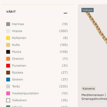
Uutuus
VÄRIT
Harmaa
(19)
Hopea
(260)
Keltainen
(8)
Kulta
(165)
Musta
(148)
Oranssi
(11)
Punainen
(31)
Ruskea
(27)
Sininen
(37)
Teräs
(235)
Kaiverra
Vaaleanpunainen
(10)
Mediterranean | 
Smaragdinvihreä
Valkoinen
(35)
& Käärme Riipus