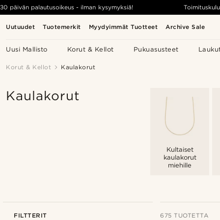
30 päivän palautusoikeus - ilman kysymyksiä!
Toimituskulu
Uutuudet
Tuotemerkit
Myydyimmät Tuotteet
Archive Sale
Uusi Mallisto
Korut & Kellot
Pukuasusteet
Lauku
Korut & Kellot
Kaulakorut
Kaulakorut
Kultaiset
kaulakorut
miehille
FILTTERIT
675 TUOTETTA