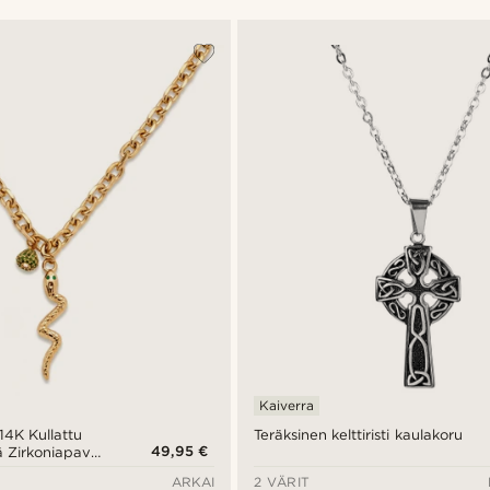
Kaiverra
14K Kullattu
Teräksinen kelttiristi kaulakoru
49,95 €
 Zirkoniapavé
kaulakoru
ARKAI
2 VÄRIT