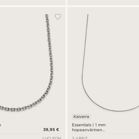
Kaiverra
m
Essentials | 1 mm
39,95 €
hopeanvärinen
akoru
käärmeketjukaulakoru
LUCLEON
3 VÄRIT