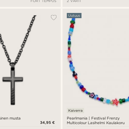
FORT TEMPUS
2 VÄRIT
Uutuus
Kaiverra
ksinen musta
Pearlmania | Festival Frenzy
34,95 €
Multicolour Lasihelmi Kaulakoru