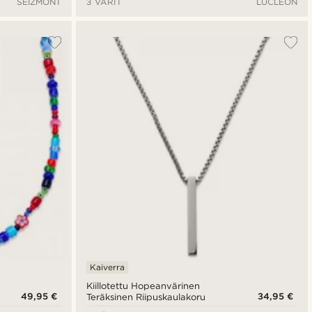
SEIZMONT
3 VÄRIT
LUCLEON
Kaiverra
Kiillotettu Hopeanvärinen
49,95 €
34,95 €
Teräksinen Riipuskaulakoru