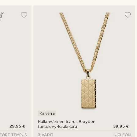
Suosituin
Uusin
Halvin
Kallein
Kaiverra
Kullanvärinen Icarus Brayden
29,95 €
39,95 €
tuntolevy-kaulakoru
FORT TEMPUS
3 VÄRIT
LUCLEON