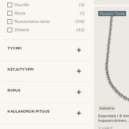
Puuvilla
(3)
Rauta
(1)
Myydyin Tuote
Ruostumaton teräs
(518)
Zirkonia
(43)
TYYPPI
KETJUTYYPPI
RIIPUS
Kaiverra
KAULAKORUN PITUUS
Essentials | 6 m
hopeanvärinen
kaapeliketjukaul
3 VÄRIT