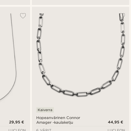
Kaiverra
Hopeanvärinen Connor
29,95 €
44,95 €
Amager -kaulaketju
LUCLEON
6 VÄRIT
LUCLEON