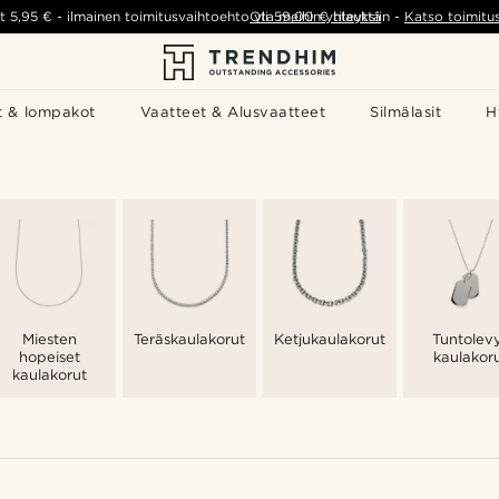
t
5,95 €
-
ilmainen toimitusvaihtoehto yli
Ota meihin yhteyttä
59,00 €
tilauksiin
-
Katso toimitu
t & lompakot
Vaatteet & Alusvaatteet
Silmälasit
H
Miesten
Teräskaulakorut
Ketjukaulakorut
Tuntolev
hopeiset
kaulakor
kaulakorut