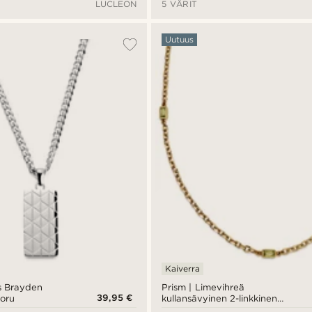
LUCLEON
5 VÄRIT
Uutuus
Kaiverra
us Brayden
Prism | Limevihreä
39,95 €
koru
kullansävyinen 2-linkkinen
kristallilasi jalokivi kaulakoru