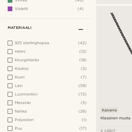
Vihreä
(43)
Violetti
(4)
MATERIAALI
925 sterlinghopea
(42)
Helmi
(12)
Kirurginteräs
(18)
Kookos
(3)
Kuori
(7)
Lasi
(59)
Luonnonkivi
(72)
Messinki
(5)
Kaiverra
Nahka
(26)
Klassinen musta 
Polyesteri
(1)
Puu
(17)
3 VÄRIT