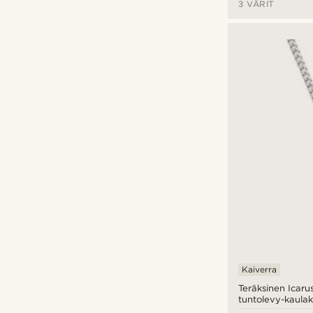
Sydän
(1)
3 VÄRIT
Thorin kirves
(3)
Thors vasara
(4)
Tähti
(5)
Kaiverra
Teräksinen Icar
tuntolevy-kaula