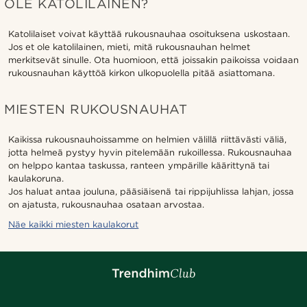
OLE KATOLILAINEN?
Katolilaiset voivat käyttää rukousnauhaa osoituksena uskostaan.
Jos et ole katolilainen, mieti, mitä rukousnauhan helmet
merkitsevät sinulle. Ota huomioon, että joissakin paikoissa voidaan
rukousnauhan käyttöä kirkon ulkopuolella pitää asiattomana.
MIESTEN RUKOUSNAUHAT
Kaikissa rukousnauhoissamme on helmien välillä riittävästi väliä,
jotta helmeä pystyy hyvin pitelemään rukoillessa. Rukousnauhaa
on helppo kantaa taskussa, ranteen ympärille käärittynä tai
kaulakoruna.
Jos haluat antaa jouluna, pääsiäisenä tai rippijuhlissa lahjan, jossa
on ajatusta, rukousnauhaa osataan arvostaa.
Näe kaikki miesten kaulakorut