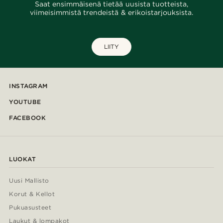
Saat ensimmäisenä tietää uusista tuotteista,
viimeisimmistä trendeistä & erikoistarjouksista.
LIITY
INSTAGRAM
YOUTUBE
FACEBOOK
LUOKAT
Uusi Mallisto
Korut & Kellot
Pukuasusteet
Laukut & lompakot