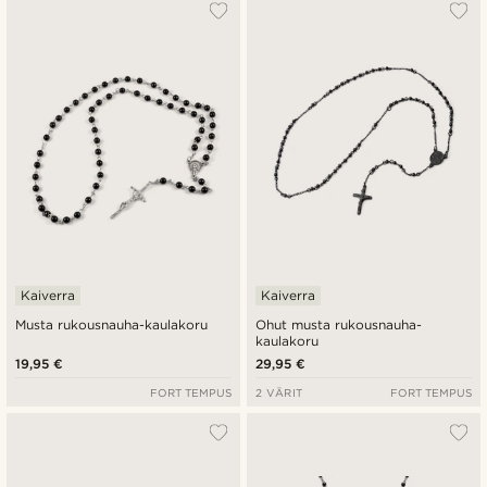
Suosituin
Uusin
Halvin
Kallein
Kaiverra
Kaiverra
Musta rukousnauha-kaulakoru
Ohut musta rukousnauha-
kaulakoru
19,95 €
29,95 €
FORT TEMPUS
2 VÄRIT
FORT TEMPUS