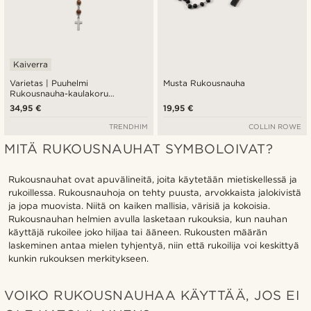
Kaiverra
Varietas | Puuhelmi
Musta Rukousnauha
Rukousnauha-kaulakoru
Kirurginterästä
34,95 €
19,95 €
TRENDHIM
COLLIN ROWE
MITÄ RUKOUSNAUHAT SYMBOLOIVAT?
Rukousnauhat ovat apuvälineitä, joita käytetään mietiskellessä ja
rukoillessa. Rukousnauhoja on tehty puusta, arvokkaista jalokivistä
ja jopa muovista. Niitä on kaiken mallisia, värisiä ja kokoisia.
Rukousnauhan helmien avulla lasketaan rukouksia, kun nauhan
käyttäjä rukoilee joko hiljaa tai ääneen. Rukousten määrän
laskeminen antaa mielen tyhjentyä, niin että rukoilija voi keskittyä
kunkin rukouksen merkitykseen.
VOIKO RUKOUSNAUHAA KÄYTTÄÄ, JOS EI