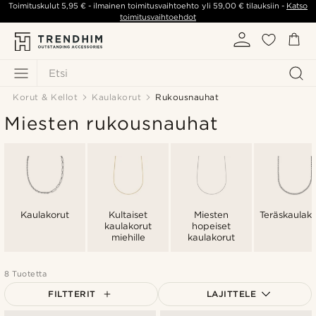
Toimituskulut
5,95 €
- ilmainen toimitusvaihtoehto yli
59,00 €
tilauksiin -
Katso
toimitusvaihtoehdot
Etsi
Korut & Kellot
Kaulakorut
Rukousnauhat
Miesten rukousnauhat
Kaulakorut
Kultaiset
Miesten
Teräskaulako
kaulakorut
hopeiset
miehille
kaulakorut
8 Tuotetta
FILTTERIT
LAJITTELE