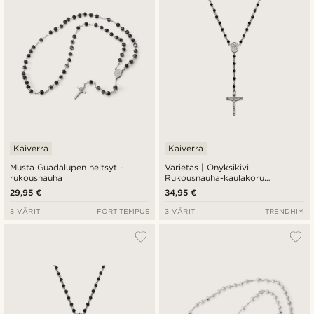
Kaiverra
Kaiverra
Musta Guadalupen neitsyt -
Varietas | Onyksikivi
rukousnauha
Rukousnauha-kaulakoru
Kirurginterästä
29,95 €
34,95 €
3 VÄRIT
FORT TEMPUS
3 VÄRIT
TRENDHIM