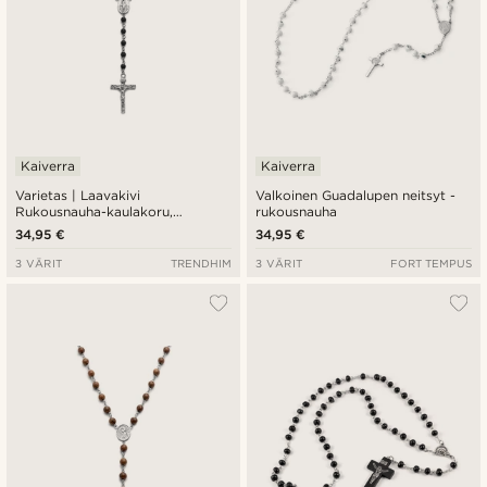
Kaiverra
Kaiverra
Varietas | Laavakivi
Valkoinen Guadalupen neitsyt -
Rukousnauha-kaulakoru,
rukousnauha
kirurginterästä
34,95 €
34,95 €
3 VÄRIT
TRENDHIM
3 VÄRIT
FORT TEMPUS