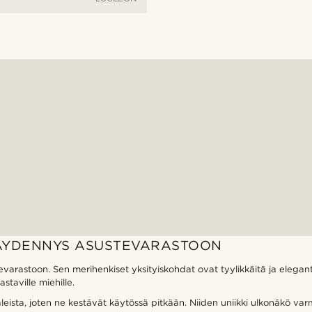
TÄYDENNYS ASUSTEVARASTOON
evarastoon. Sen merihenkiset yksityiskohdat ovat tyylikkäitä ja elegant
taville miehille.
ista, joten ne kestävät käytössä pitkään. Niiden uniikki ulkonäkö varmi