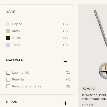
VÄRIT
Hopea
(2)
Kulta
(3)
Musta
(4)
Teräs
(2)
MATERIAALI
Luonnonkivi
(2)
Puuvilla
(1)
Ruostumaton teräs
(6)
Kaiverra
Teräksinen Tadd
ankkurikaulakoru
RIIPUS
2 VÄRIT