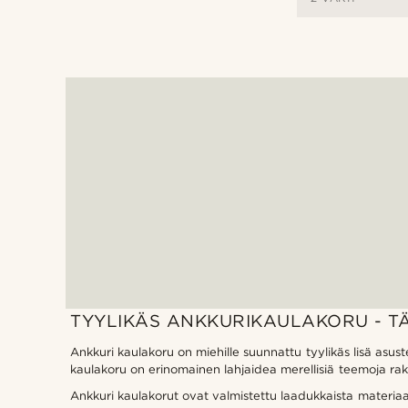
TYYLIKÄS ANKKURIKAULAKORU - 
Ankkuri kaulakoru on miehille suunnattu tyylikäs lisä asust
kaulakoru on erinomainen lahjaidea merellisiä teemoja rakas
Ankkuri kaulakorut ovat valmistettu laadukkaista materiaale