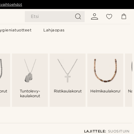
svaihtoehdot
Etsi
ygieniatuotteet
Lahjaopas
orut
Tuntolevy-
Ristikaulakorut
Helmikaulakorut
Na
kaulakorut
LAJITTELE:
SUOSITUIN