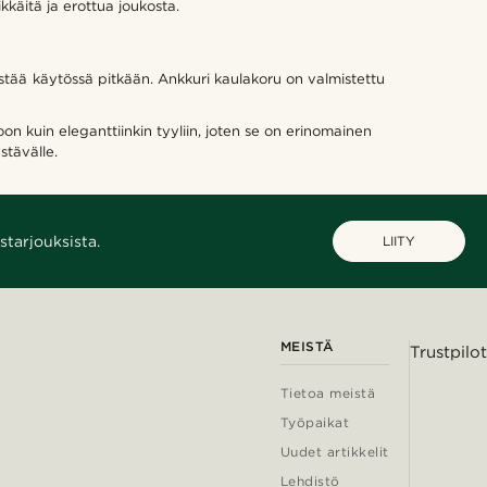
ikkäitä ja erottua joukosta.
estää käytössä pitkään. Ankkuri kaulakoru on valmistettu
oon kuin eleganttiinkin tyyliin, joten se on erinomainen
stävälle.
starjouksista.
LIITY
MEISTÄ
Trustpilot
Tietoa meistä
Työpaikat
Uudet artikkelit
Lehdistö