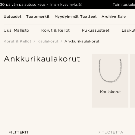
30 päivän palautusoikeus - ilman kysymyksiä!
Toimituskulu
Uutuudet
Tuotemerkit
Myydyimmät Tuotteet
Archive Sale
Uusi Mallisto
Korut & Kellot
Pukuasusteet
Lauku
Korut & Kellot
Kaulakorut
Ankkurikaulakorut
Ankkurikaulakorut
Kaulakorut
FILTTERIT
7 TUOTETTA