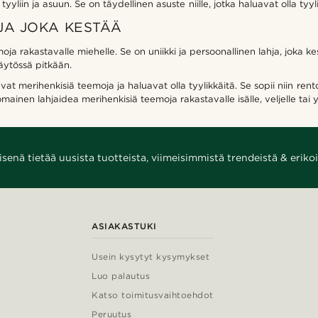
tyyliin ja asuun. Se on täydellinen asuste niille, jotka haluavat olla tyyl
JA JOKA KESTÄÄ
ja rakastavalle miehelle. Se on uniikki ja persoonallinen lahja, joka k
käytössä pitkään.
vat merihenkisiä teemoja ja haluavat olla tyylikkäitä. Se sopii niin rent
mainen lahjaidea merihenkisiä teemoja rakastavalle isälle, veljelle tai y
enä tietää uusista tuotteista, viimeisimmistä trendeistä & erikoi
ASIAKASTUKI
Usein kysytyt kysymykset
Luo palautus
Katso toimitusvaihtoehdot
Peruutus