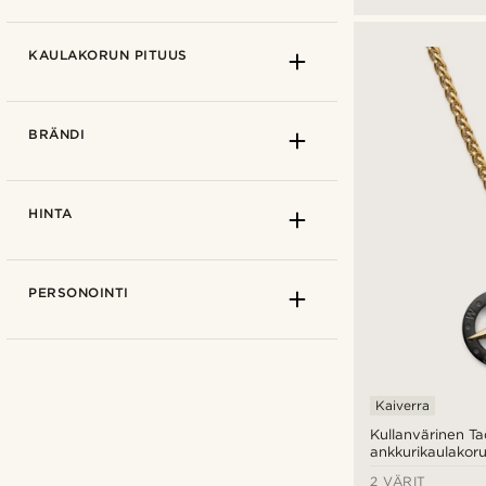
KAULAKORUN PITUUS
BRÄNDI
HINTA
PERSONOINTI
Riipus
(7)
Kaiverra
Kullanvärinen T
Säädettävä
(5)
ankkurikaulakoru
S: melko lähellä kaulaa
(1)
2 VÄRIT