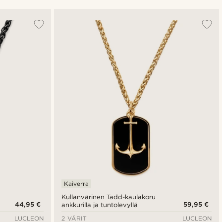
Suosituin
Uusin
Halvin
Kallein
Kaiverra
Kullanvärinen Tadd-kaulakoru
44,95 €
59,95 €
ankkurilla ja tuntolevyllä
LUCLEON
2 VÄRIT
LUCLEON