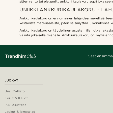
sitten rento tai elegantti, ankkuri kaulakoru sopii jokaiseen 
UNIIKKI ANKKURIKAULAKORU - LAH
Ankkurikaulakoru on erinomainen lahjaidea merellisiä teemo
kestävistä materiaaleista, joten se säilyttää ulkonäkönsä 
Ankkurikaulakoru on täydellinen asuste niille, jotka rakasta
valinta jokaiselle miehelle. Ankkurikaulakoru on myös erino
Saat ensimmäis
LUOKAT
Uusi Mallisto
Korut & Kellot
Pukuasusteet
Laukut & lompakot