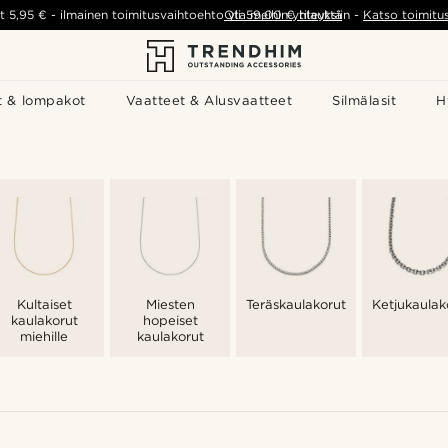
t
5,95 €
-
ilmainen toimitusvaihtoehto yli
Ota meihin yhteyttä
59,00 €
tilauksiin
-
Katso toimitu
t & lompakot
Vaatteet & Alusvaatteet
Silmälasit
H
Kultaiset
Miesten
Teräskaulakorut
Ketjukaulak
kaulakorut
hopeiset
miehille
kaulakorut