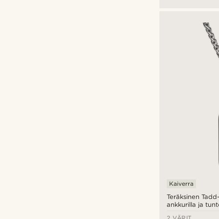
M: noin palleaan asti
(6)
Lucleon
(7)
€
€
Personointityypit
Kaivertaa
(7)
Kaiverra
Teräksinen Tadd
ankkurilla ja tunt
2 VÄRIT