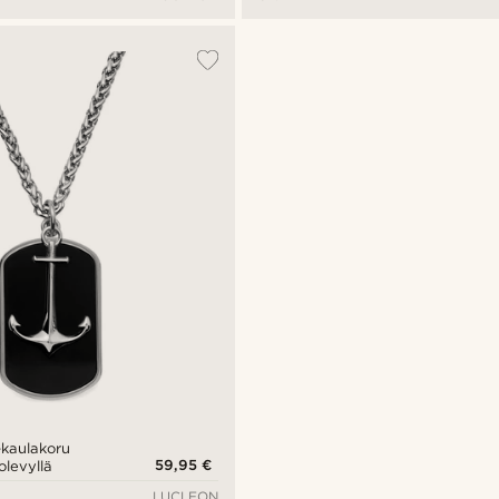
-kaulakoru
59,95 €
olevyllä
LUCLEON