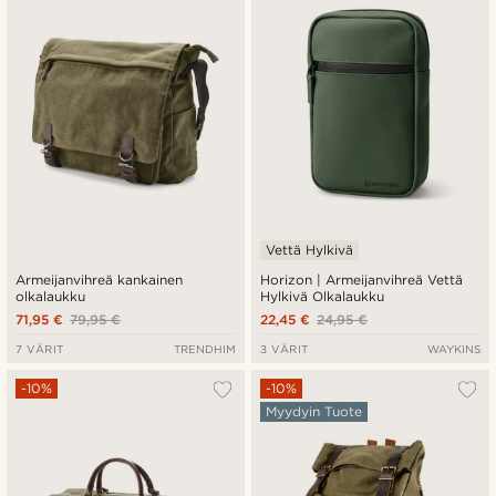
Halvin
Kallein
Vettä Hylkivä
Armeijanvihreä kankainen
Horizon | Armeijanvihreä Vettä
olkalaukku
Hylkivä Olkalaukku
71,95 €
79,95 €
22,45 €
24,95 €
7 VÄRIT
TRENDHIM
3 VÄRIT
WAYKINS
-10%
-10%
Myydyin Tuote