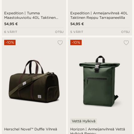
Expedition | Tumma
Expedition | Armeijanvihreä 40L
Maastokuvioitu 40L Taktinen
Taktinen Reppu Tarrapaneelilla
Reppu Tarrapaneelilla
54,95 €
54,95 €
6 VÄRIT
OTSU
5 VÄRIT
OTSU
-10%
-10%
Vettä Hylkivä
Herschel Novel™ Duffle Vihreä
Horizon | Armeijanvihreä Vettä
Hylkivä Reppu