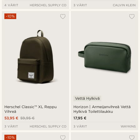
4 VÄRIT
HERSCHEL SUPPLY CO
3 VÄRIT
CALVIN KLEIN
-10%
Vettä Hylkivä
Herschel Classic™ XL Reppu
Horizon | Armeijanvihreä Vettä
Vihreä
Hylkivä Toilettilaukku
53,95 €
59,95 €
17,95 €
3 VÄRIT
HERSCHEL SUPPLY CO
3 VÄRIT
WAYKINS
-10%