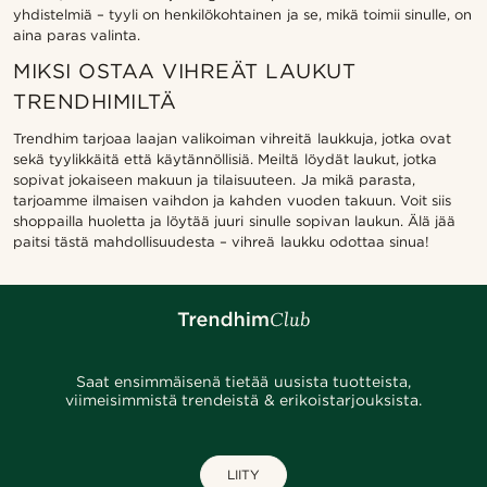
yhdistelmiä – tyyli on henkilökohtainen ja se, mikä toimii sinulle, on
aina paras valinta.
MIKSI OSTAA VIHREÄT LAUKUT
TRENDHIMILTÄ
Trendhim tarjoaa laajan valikoiman vihreitä laukkuja, jotka ovat
sekä tyylikkäitä että käytännöllisiä. Meiltä löydät laukut, jotka
sopivat jokaiseen makuun ja tilaisuuteen. Ja mikä parasta,
tarjoamme ilmaisen vaihdon ja kahden vuoden takuun. Voit siis
shoppailla huoletta ja löytää juuri sinulle sopivan laukun. Älä jää
paitsi tästä mahdollisuudesta – vihreä laukku odottaa sinua!
Saat ensimmäisenä tietää uusista tuotteista,
viimeisimmistä trendeistä & erikoistarjouksista.
LIITY