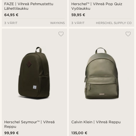
FAZE | Vihreä Pehmustettu
Herschel™ | Vihreä Pop Quiz
Lähettilaukku
Vyölaukku
64,95 €
59,95 €
3 VÄRIT
WAYKINS
3 VÄRIT
HERSCHEL SUPPLY CO
Herschel Seymour™ | Vihreä
Calvin Klein | Vihreä Reppu
Reppu
99,99 €
135,00 €