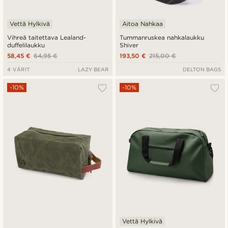
Vettä Hylkivä
Aitoa Nahkaa
Vihreä taitettava Lealand-
Tummanruskea nahkalaukku
duffelilaukku
Shiver
58,45 €
64,95 €
193,50 €
215,00 €
4 VÄRIT
LAZY BEAR
DELTON BAGS
-10%
-10%
Vettä Hylkivä