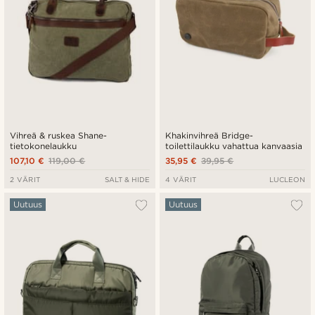
Vihreä & ruskea Shane-
Khakinvihreä Bridge-
tietokonelaukku
toilettilaukku vahattua kanvaasia
107,10 €
119,00 €
35,95 €
39,95 €
2 VÄRIT
SALT & HIDE
4 VÄRIT
LUCLEON
Uutuus
Uutuus