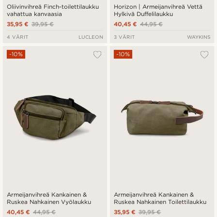
Oliivinvihreä Finch-toilettilaukku
Horizon | Armeijanvihreä Vettä
vahattua kanvaasia
Hylkivä Duffelilaukku
35,95 €
39,95 €
40,45 €
44,95 €
4 VÄRIT
LUCLEON
3 VÄRIT
WAYKINS
-10%
-10%
Armeijanvihreä Kankainen &
Armeijanvihreä Kankainen &
Ruskea Nahkainen Vyölaukku
Ruskea Nahkainen Toilettilaukku
40,45 €
44,95 €
35,95 €
39,95 €