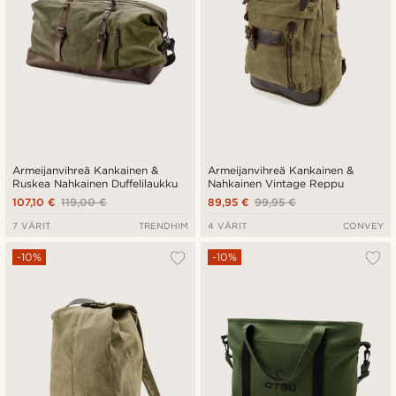
Armeijanvihreä Kankainen &
Armeijanvihreä Kankainen &
Ruskea Nahkainen Duffelilaukku
Nahkainen Vintage Reppu
107,10 €
119,00 €
89,95 €
99,95 €
7 VÄRIT
TRENDHIM
4 VÄRIT
CONVEY
-10%
-10%