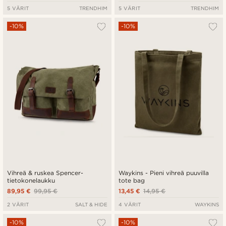
5 VÄRIT
TRENDHIM
5 VÄRIT
TRENDHIM
-10%
-10%
Vihreä & ruskea Spencer-
Waykins - Pieni vihreä puuvilla
tietokonelaukku
tote bag
89,95 €
99,95 €
13,45 €
14,95 €
2 VÄRIT
SALT & HIDE
4 VÄRIT
WAYKINS
-10%
-10%