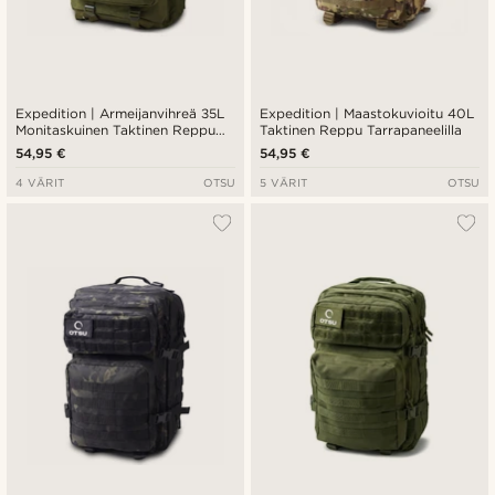
Expedition | Armeijanvihreä 35L
Expedition | Maastokuvioitu 40L
Monitaskuinen Taktinen Reppu
Taktinen Reppu Tarrapaneelilla
Tarrapaneelilla
54,95 €
54,95 €
4 VÄRIT
OTSU
5 VÄRIT
OTSU