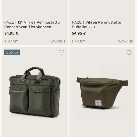
FAZE | 13" Vihreä Pehmustettu
FAZE | Vihreä Pehmustettu
Kannettavan Tietokoneen
Duffelilaukku
Suojakotelo
34,95 €
54,95 €
4 VÄRIT
WAYKINS
3 VÄRIT
WAYKINS
Uutuus