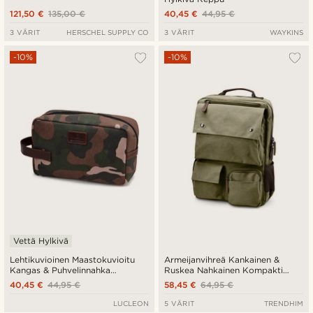
121,50 €
135,00 €
40,45 €
44,95 €
3 VÄRIT
HERSCHEL SUPPLY CO
3 VÄRIT
WAYKINS
-10%
-10%
Vettä Hylkivä
Lehtikuvioinen Maastokuvioitu
Armeijanvihreä Kankainen &
Kangas & Puhvelinnahka
Ruskea Nahkainen Kompakti
Toilettilaukku
Reppu
40,45 €
44,95 €
58,45 €
64,95 €
LUCLEON
5 VÄRIT
TRENDHIM