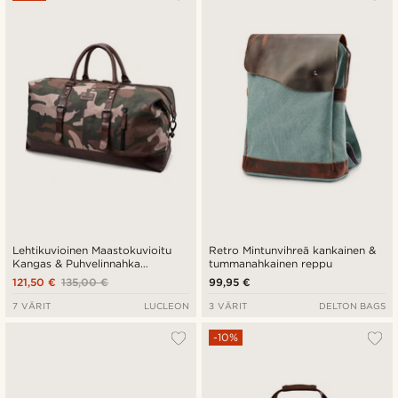
Lehtikuvioinen Maastokuvioitu
Retro Mintunvihreä kankainen &
Kangas & Puhvelinnahka
tummanahkainen reppu
Duffelilaukku
121,50 €
135,00 €
99,95 €
7 VÄRIT
LUCLEON
3 VÄRIT
DELTON BAGS
-10%