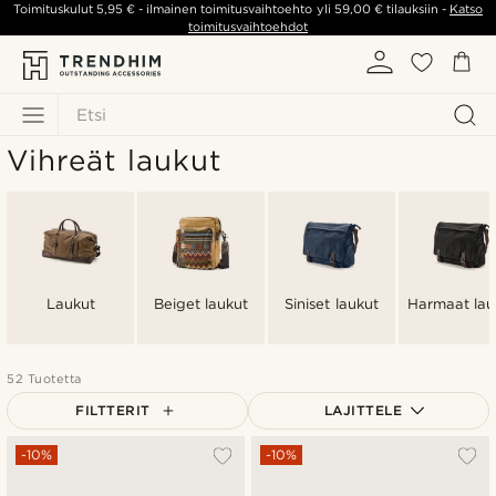
Toimituskulut
5,95 €
- ilmainen toimitusvaihtoehto yli
59,00 €
tilauksiin -
Katso
toimitusvaihtoehdot
Etsi
Vihreät laukut
Laukut
Beiget laukut
Siniset laukut
Harmaat lau
52 Tuotetta
FILTTERIT
LAJITTELE
Suosituin
-10%
-10%
Uusin