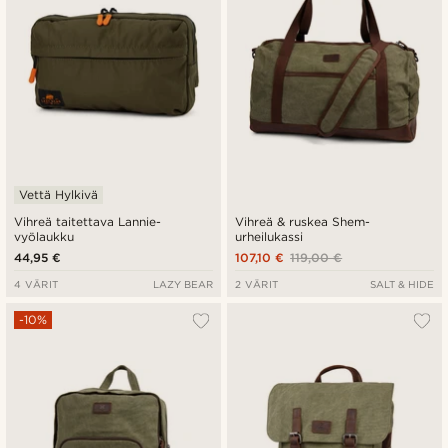
Vettä Hylkivä
Vihreä taitettava Lannie-
Vihreä & ruskea Shem-
vyölaukku
urheilukassi
44,95 €
107,10 €
119,00 €
4 VÄRIT
LAZY BEAR
2 VÄRIT
SALT & HIDE
-10%