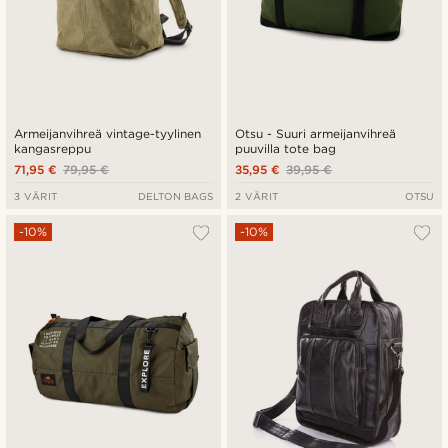
Armeijanvihreä vintage-tyylinen
Otsu - Suuri armeijanvihreä
kangasreppu
puuvilla tote bag
71,95 €
79,95 €
35,95 €
39,95 €
3 VÄRIT
DELTON BAGS
2 VÄRIT
OTSU
-10%
-10%