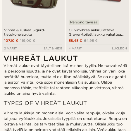
Personoitavissa
Vihreä & ruskea Sigurd-
Oliivinvihreä aukirullattava
tietokonelaukku
Grover-toilettilaukku vahattua
kanvaasia
107,10 €
119,00 €
58,45 €
64,95 €
2 VÄRIT
SALT & HIDE
4 VÄRIT
LUCLEON
VIHREÄT LAUKUT
Vihreät laukut ovat täydellinen lisä miehen tyyliin. Ne tuovat väriä
ja persoonallisuutta, ja ne ovat käytännöllisiä. Vihreä on väri, joka
herättää huomiota, mutta ei ole liian päällekäyvä. Se on elegantti
ja ajaton valinta, joka sopii monenlaisiin tilaisuuksiin. Olitpa
menossa töihin, treffeille tai rentoon viikonlopun viettoon, vihreä
laukku on aina hyvä valinta.
TYPES OF VIHREÄT LAUKUT
Vihreitä laukkuja on monenlaisia. Voit valita reppuja, olkalaukkuja
tai jopa vyölaukkuja. Jokaisella tyypillä on omat etunsa. Reppu on
loistava valinta, jos tarvitset tilaa ja mukavuutta. Olkalaukku tuo
lisää tyyliä ja on helppo yhdistää erilaisiin asuihin. Vyölaukku taas