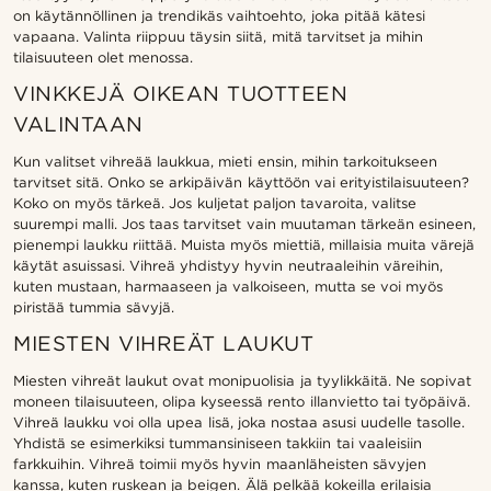
on käytännöllinen ja trendikäs vaihtoehto, joka pitää kätesi
vapaana. Valinta riippuu täysin siitä, mitä tarvitset ja mihin
tilaisuuteen olet menossa.
VINKKEJÄ OIKEAN TUOTTEEN
VALINTAAN
Kun valitset vihreää laukkua, mieti ensin, mihin tarkoitukseen
tarvitset sitä. Onko se arkipäivän käyttöön vai erityistilaisuuteen?
Koko on myös tärkeä. Jos kuljetat paljon tavaroita, valitse
suurempi malli. Jos taas tarvitset vain muutaman tärkeän esineen,
pienempi laukku riittää. Muista myös miettiä, millaisia muita värejä
käytät asuissasi. Vihreä yhdistyy hyvin neutraaleihin väreihin,
kuten mustaan, harmaaseen ja valkoiseen, mutta se voi myös
piristää tummia sävyjä.
MIESTEN VIHREÄT LAUKUT
Miesten vihreät laukut ovat monipuolisia ja tyylikkäitä. Ne sopivat
moneen tilaisuuteen, olipa kyseessä rento illanvietto tai työpäivä.
Vihreä laukku voi olla upea lisä, joka nostaa asusi uudelle tasolle.
Yhdistä se esimerkiksi tummansiniseen takkiin tai vaaleisiin
farkkuihin. Vihreä toimii myös hyvin maanläheisten sävyjen
kanssa, kuten ruskean ja beigen. Älä pelkää kokeilla erilaisia