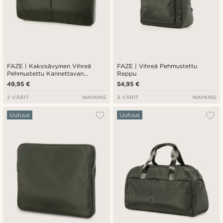
FAZE | Kaksisävyinen Vihreä
FAZE | Vihreä Pehmustettu
Pehmustettu Kannettavan
Reppu
Tietokoneen Suojakotelo
49,95 €
54,95 €
2 VÄRIT
WAYKINS
3 VÄRIT
WAYKINS
Uutuus
Uutuus