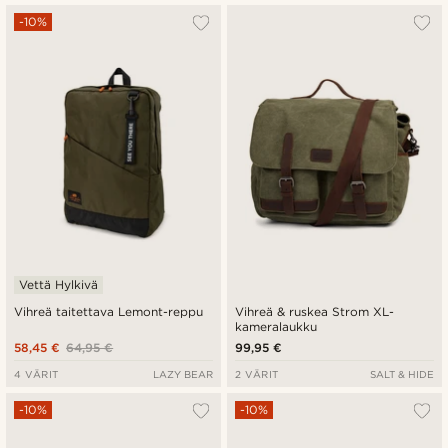
-10%
Vettä Hylkivä
Vihreä taitettava Lemont-reppu
Vihreä & ruskea Strom XL-
kameralaukku
58,45 €
64,95 €
99,95 €
4 VÄRIT
LAZY BEAR
2 VÄRIT
SALT & HIDE
-10%
-10%