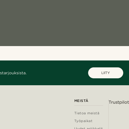
starjouksista.
LIITY
MEISTÄ
Trustpilot
Tietoa meistä
Työpaikat
Uudet artikkelit