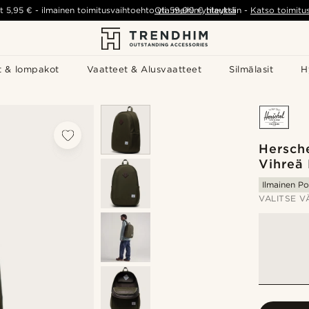
t
5,95 €
-
ilmainen toimitusvaihtoehto yli
Ota meihin yhteyttä
59,00 €
tilauksiin
-
Katso toimitu
t & lompakot
Vaatteet & Alusvaatteet
Silmälasit
H
Hersch
Vihreä
Ilmainen Po
VALITSE V