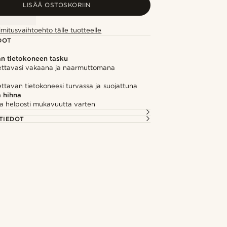
LISÄÄ OSTOSKORIIN
imitusvaihtoehto tälle tuotteelle
DOT
n tietokoneen tasku
ettavasi vakaana ja naarmuttomana
ttavan tietokoneesi turvassa ja suojattuna
 hihna
a helposti mukavuutta varten
TIEDOT