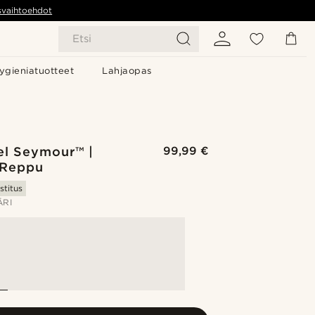
svaihtoehdot
Etsi
ygieniatuotteet
Lahjaopas
el Seymour™ |
99,99 €
 Reppu
stitus
ÄRI