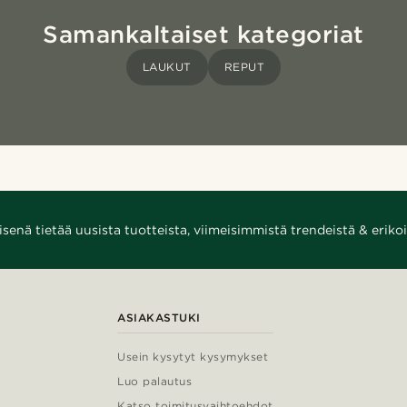
Samankaltaiset kategoriat
LAUKUT
REPUT
enä tietää uusista tuotteista, viimeisimmistä trendeistä & erikoi
ASIAKASTUKI
Usein kysytyt kysymykset
Luo palautus
Katso toimitusvaihtoehdot