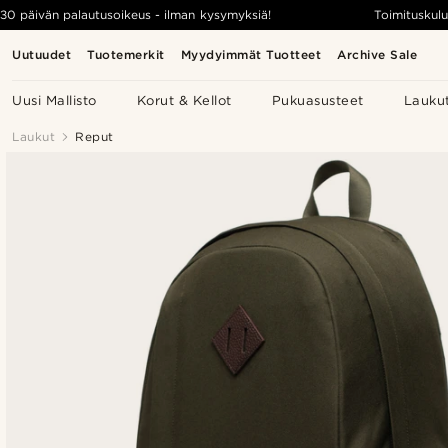
30 päivän palautusoikeus - ilman kysymyksiä!
Toimituskulu
Uutuudet
Tuotemerkit
Myydyimmät Tuotteet
Archive Sale
Uusi Mallisto
Korut & Kellot
Pukuasusteet
Lauku
Laukut
Reput