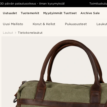
30 päivän palautusoikeus - ilman kysymyksiä!
Toimituskulu
Uutuudet
Tuotemerkit
Myydyimmät Tuotteet
Archive Sale
Uusi Mallisto
Korut & Kellot
Pukuasusteet
Lauku
Laukut
Tietokonelaukut