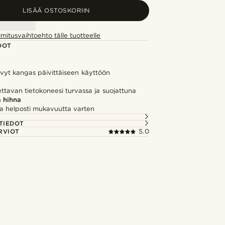
LISÄÄ OSTOSKORIIN
imitusvaihtoehto tälle tuotteelle
DOT
vyt kangas päivittäiseen käyttöön
ttavan tietokoneesi turvassa ja suojattuna
 hihna
a helposti mukavuutta varten
TIEDOT
RVIOT
5.0