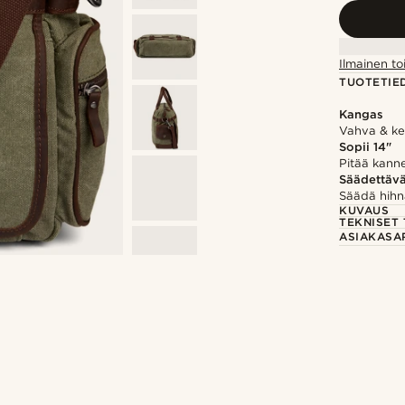
Ilmainen to
TUOTETIE
Kangas
Vahva & ke
Sopii 14"
Pitää kanne
Säädettävä
Säädä hihn
KUVAUS
TEKNISET 
ASIAKASA