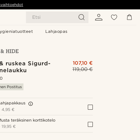
svaihtoehdot
Etsi
ygieniatuotteet
Lahjaopas
& ruskea Sigurd-
107,10 €
119,00 €
onelaukku
.0
nen Postitus
Lahjapakkaus
+
4,95 €
usta teräksinen korttikotelo
+
19,95 €