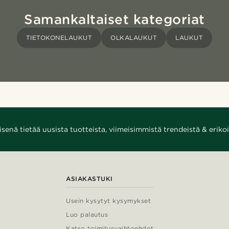
Samankaltaiset kategoriat
TIETOKONELAUKUT
OLKALAUKUT
LAUKUT
enä tietää uusista tuotteista, viimeisimmistä trendeistä & erikoi
ASIAKASTUKI
Usein kysytyt kysymykset
Luo palautus
Katso toimitusvaihtoehdot