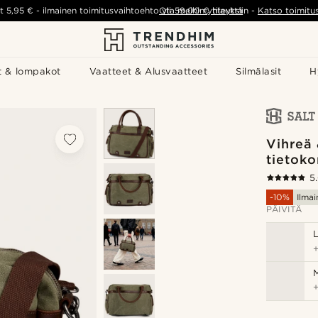
t
5,95 €
-
ilmainen toimitusvaihtoehto yli
Ota meihin yhteyttä
59,00 €
tilauksiin
-
Katso toimitu
t & lompakot
Vaatteet & Alusvaatteet
Silmälasit
H
Vihreä 
tietok
5
-10%
Ilmai
PÄIVITÄ
M