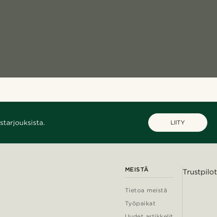
starjouksista.
LIITY
MEISTÄ
Trustpilot
Tietoa meistä
Työpaikat
Uudet artikkelit