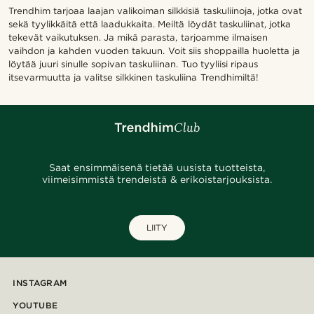
Trendhim tarjoaa laajan valikoiman silkkisiä taskuliinoja, jotka ovat
sekä tyylikkäitä että laadukkaita. Meiltä löydät taskuliinat, jotka
tekevät vaikutuksen. Ja mikä parasta, tarjoamme ilmaisen
vaihdon ja kahden vuoden takuun. Voit siis shoppailla huoletta ja
löytää juuri sinulle sopivan taskuliinan. Tuo tyyliisi ripaus
itsevarmuutta ja valitse silkkinen taskuliina Trendhimiltä!
Saat ensimmäisenä tietää uusista tuotteista,
viimeisimmistä trendeistä & erikoistarjouksista.
LIITY
INSTAGRAM
YOUTUBE