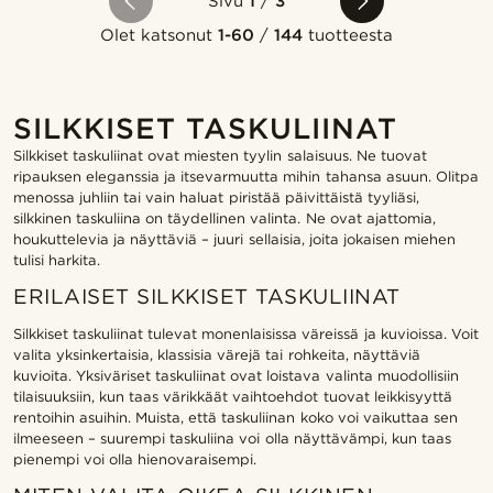
Sivu
1
/
3
Olet katsonut
1-60
/
144
tuotteesta
SILKKISET TASKULIINAT
Silkkiset taskuliinat ovat miesten tyylin salaisuus. Ne tuovat
ripauksen eleganssia ja itsevarmuutta mihin tahansa asuun. Olitpa
menossa juhliin tai vain haluat piristää päivittäistä tyyliäsi,
silkkinen taskuliina on täydellinen valinta. Ne ovat ajattomia,
houkuttelevia ja näyttäviä – juuri sellaisia, joita jokaisen miehen
tulisi harkita.
ERILAISET SILKKISET TASKULIINAT
Silkkiset taskuliinat tulevat monenlaisissa väreissä ja kuvioissa. Voit
valita yksinkertaisia, klassisia värejä tai rohkeita, näyttäviä
kuvioita. Yksiväriset taskuliinat ovat loistava valinta muodollisiin
tilaisuuksiin, kun taas värikkäät vaihtoehdot tuovat leikkisyyttä
rentoihin asuihin. Muista, että taskuliinan koko voi vaikuttaa sen
ilmeeseen – suurempi taskuliina voi olla näyttävämpi, kun taas
pienempi voi olla hienovaraisempi.