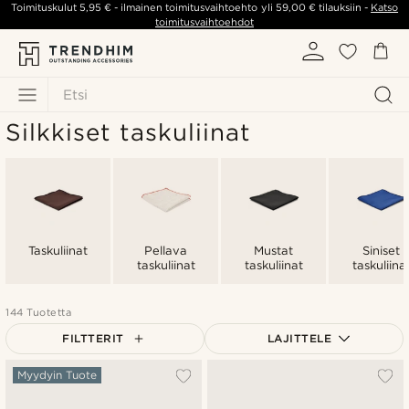
Toimituskulut
5,95 €
- ilmainen toimitusvaihtoehto yli
59,00 €
tilauksiin -
Katso
toimitusvaihtoehdot
Etsi
Silkkiset taskuliinat
Taskuliinat
Pellava
Mustat
Siniset
taskuliinat
taskuliinat
taskuliina
144 Tuotetta
FILTTERIT
LAJITTELE
Suosituin
Myydyin Tuote
Uusin