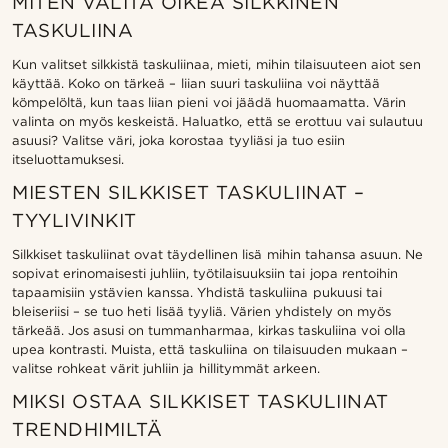
MITEN VALITA OIKEA SILKKINEN
TASKULIINA
Kun valitset silkkistä taskuliinaa, mieti, mihin tilaisuuteen aiot sen
käyttää. Koko on tärkeä – liian suuri taskuliina voi näyttää
kömpelöltä, kun taas liian pieni voi jäädä huomaamatta. Värin
valinta on myös keskeistä. Haluatko, että se erottuu vai sulautuu
asuusi? Valitse väri, joka korostaa tyyliäsi ja tuo esiin
itseluottamuksesi.
MIESTEN SILKKISET TASKULIINAT –
TYYLIVINKIT
Silkkiset taskuliinat ovat täydellinen lisä mihin tahansa asuun. Ne
sopivat erinomaisesti juhliin, työtilaisuuksiin tai jopa rentoihin
tapaamisiin ystävien kanssa. Yhdistä taskuliina pukuusi tai
bleiseriisi – se tuo heti lisää tyyliä. Värien yhdistely on myös
tärkeää. Jos asusi on tummanharmaa, kirkas taskuliina voi olla
upea kontrasti. Muista, että taskuliina on tilaisuuden mukaan –
valitse rohkeat värit juhliin ja hillitymmät arkeen.
MIKSI OSTAA SILKKISET TASKULIINAT
TRENDHIMILTÄ