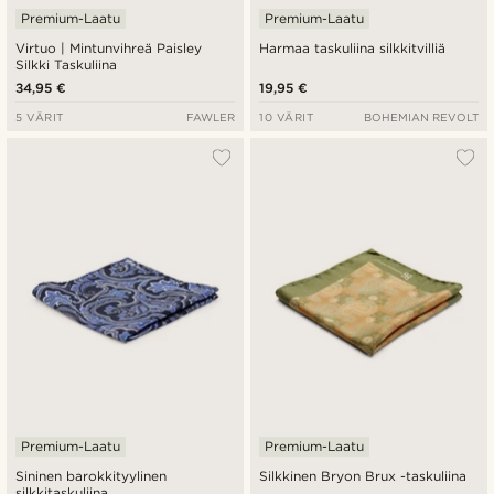
Premium-Laatu
Premium-Laatu
Virtuo | Mintunvihreä Paisley
Harmaa taskuliina silkkitvilliä
Silkki Taskuliina
34,95 €
19,95 €
5 VÄRIT
FAWLER
10 VÄRIT
BOHEMIAN REVOLT
Premium-Laatu
Premium-Laatu
Sininen barokkityylinen
Silkkinen Bryon Brux -taskuliina
silkkitaskuliina