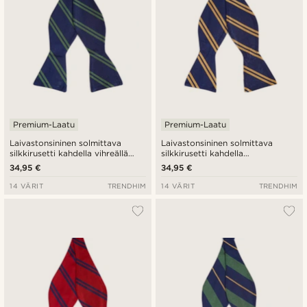
Premium-Laatu
Premium-Laatu
Laivastonsininen solmittava
Laivastonsininen solmittava
silkkirusetti kahdella vihreällä
silkkirusetti kahdella
raidalla
kullanvärisellä raidalla
34,95 €
34,95 €
14 VÄRIT
TRENDHIM
14 VÄRIT
TRENDHIM