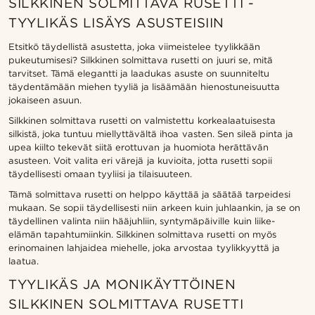
SILKKINEN SOLMITTAVA RUSETTI -
TYYLIKÄS LISÄYS ASUSTEISIIN
Etsitkö täydellistä asustetta, joka viimeistelee tyylikkään
pukeutumisesi? Silkkinen solmittava rusetti on juuri se, mitä
tarvitset. Tämä elegantti ja laadukas asuste on suunniteltu
täydentämään miehen tyyliä ja lisäämään hienostuneisuutta
jokaiseen asuun.
Silkkinen solmittava rusetti on valmistettu korkealaatuisesta
silkistä, joka tuntuu miellyttävältä ihoa vasten. Sen sileä pinta ja
upea kiilto tekevät siitä erottuvan ja huomiota herättävän
asusteen. Voit valita eri värejä ja kuvioita, jotta rusetti sopii
täydellisesti omaan tyyliisi ja tilaisuuteen.
Tämä solmittava rusetti on helppo käyttää ja säätää tarpeidesi
mukaan. Se sopii täydellisesti niin arkeen kuin juhlaankin, ja se on
täydellinen valinta niin hääjuhliin, syntymäpäiville kuin liike-
elämän tapahtumiinkin. Silkkinen solmittava rusetti on myös
erinomainen lahjaidea miehelle, joka arvostaa tyylikkyyttä ja
laatua.
TYYLIKÄS JA MONIKÄYTTÖINEN
SILKKINEN SOLMITTAVA RUSETTI