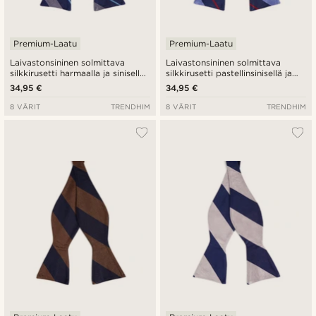
Premium-Laatu
Premium-Laatu
Laivastonsininen solmittava
Laivastonsininen solmittava
silkkirusetti harmaalla ja sinisellä
silkkirusetti pastellinsinisellä ja
raidalla
punaisella raidalla
34,95 €
34,95 €
8 VÄRIT
TRENDHIM
8 VÄRIT
TRENDHIM