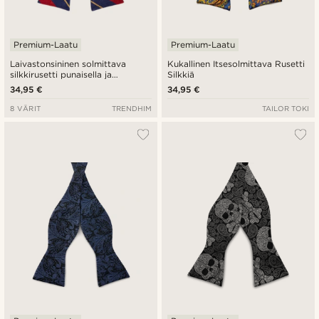
Premium-Laatu
Premium-Laatu
Laivastonsininen solmittava
Kukallinen Itsesolmittava Rusetti
silkkirusetti punaisella ja
Silkkiä
kullanvärisellä raidalla
34,95 €
34,95 €
8 VÄRIT
TRENDHIM
TAILOR TOKI