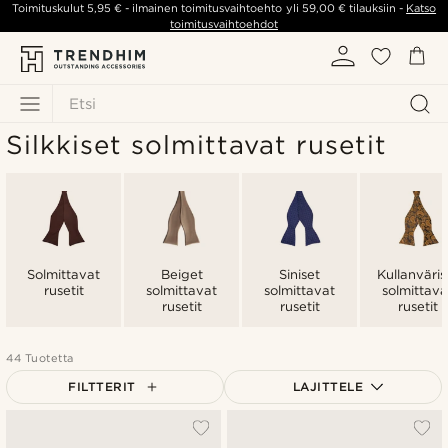
Toimituskulut
5,95 €
- ilmainen toimitusvaihtoehto yli
59,00 €
tilauksiin -
Katso
toimitusvaihtoehdot
Etsi
Silkkiset solmittavat rusetit
Solmittavat
Beiget
Siniset
Kullanväris
rusetit
solmittavat
solmittavat
solmittava
rusetit
rusetit
rusetit
44 Tuotetta
FILTTERIT
LAJITTELE
Suosituin