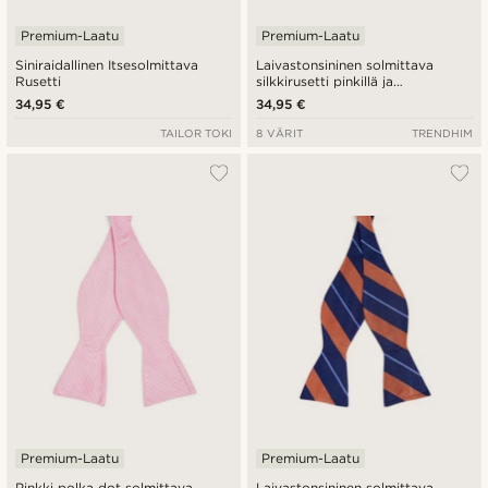
Premium-Laatu
Premium-Laatu
Siniraidallinen Itsesolmittava
Laivastonsininen solmittava
Rusetti
silkkirusetti pinkillä ja
pastellinsinisellä raidalla
34,95 €
34,95 €
TAILOR TOKI
8 VÄRIT
TRENDHIM
Premium-Laatu
Premium-Laatu
Pinkki polka dot solmittava
Laivastonsininen solmittava