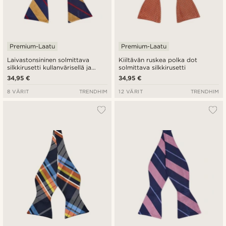
Premium-Laatu
Premium-Laatu
Laivastonsininen solmittava
Kiiltävän ruskea polka dot
silkkirusetti kullanvärisellä ja
solmittava silkkirusetti
punaisella raidalla
34,95 €
34,95 €
8 VÄRIT
TRENDHIM
12 VÄRIT
TRENDHIM