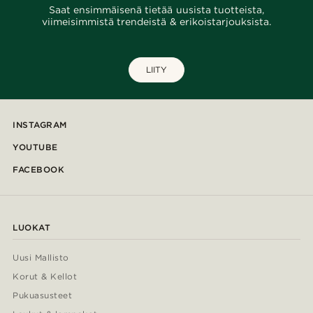
Saat ensimmäisenä tietää uusista tuotteista,
viimeisimmistä trendeistä & erikoistarjouksista.
LIITY
INSTAGRAM
YOUTUBE
FACEBOOK
LUOKAT
Uusi Mallisto
Korut & Kellot
Pukuasusteet