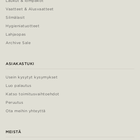
Laukut & lompakot
Vaatteet & Alusvaatteet
Silmälasit
Hygieniatuotteet
Lahjaopas
Archive Sale
ASIAKASTUKI
Usein kysytyt kysymykset
Luo palautus
Katso toimitusvaihtoehdot
Peruutus
Ota meihin yhteyttä
MEISTÄ