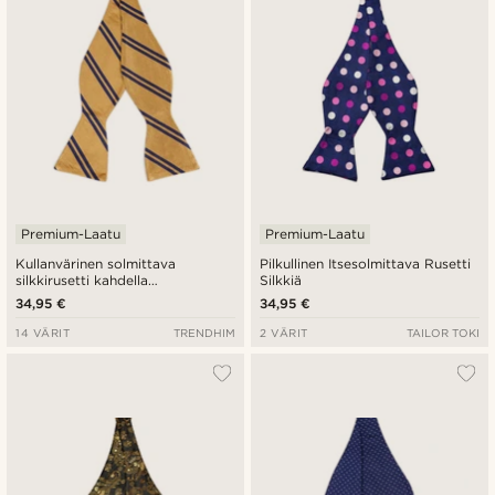
Premium-Laatu
Premium-Laatu
Kullanvärinen solmittava
Pilkullinen Itsesolmittava Rusetti
silkkirusetti kahdella
Silkkiä
laivastonsinisellä raidalla
34,95 €
34,95 €
14 VÄRIT
TRENDHIM
2 VÄRIT
TAILOR TOKI