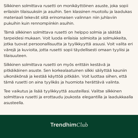
Silkkinen solmittava rusetti on monikäyttöinen asuste, joka sopii
erilaisiin tilaisuuksiin ja asuihin. Sen klassinen muotoilu ja laadukas
materiaali tekevät siitä erinomaisen valinnan niin juhlaviin
pukuihin kuin rennompiinkin asuihin.
Tämä silkkinen solmittava rusetti on helppo solmia ja säätää
tarpeidesi mukaan. Voit luoda erilaisia solmioita ja solmukkeita,
jotka tuovat persoonallisuutta ja tyylikkyyttä asuusi. Voit valita eri
värejä ja kuvioita, jotta rusetti sopii täydellisesti omaan tyyliisi ja
tilaisuuteen.
Silkkinen solmittava rusetti on myös erittäin kestävä ja
pitkäikäinen asuste. Sen korkealaatuinen silkki säilyttää kauniin
ulkonäkönsä ja kestää käyttöä pitkään. Voit luottaa siihen, että
tämä rusetti on aina tyylikäs ja huomiota herättävä valinta.
Tee vaikutus ja lisää tyylikkyyttä asusteillasi. Valitse silkkinen
solmittava rusetti ja erottaudu joukosta elegantilla ja laadukkaalla
asusteella.