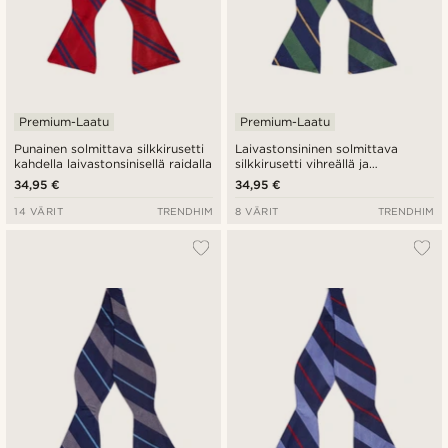
Premium-Laatu
Premium-Laatu
Punainen solmittava silkkirusetti
Laivastonsininen solmittava
kahdella laivastonsinisellä raidalla
silkkirusetti vihreällä ja
kullanvärisellä raidalla
34,95 €
34,95 €
14 VÄRIT
TRENDHIM
8 VÄRIT
TRENDHIM