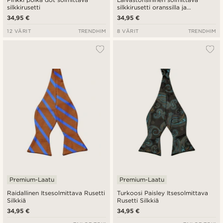
silkkirusetti
silkkirusetti oranssilla ja
pastellinsinisellä raidalla
34,95 €
34,95 €
12 VÄRIT
TRENDHIM
8 VÄRIT
TRENDHIM
Premium-Laatu
Premium-Laatu
Raidallinen Itsesolmittava Rusetti
Turkoosi Paisley Itsesolmittava
Silkkiä
Rusetti Silkkiä
34,95 €
34,95 €