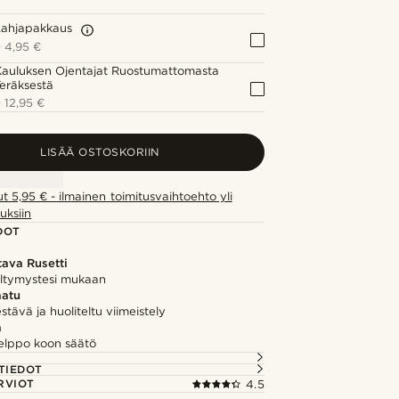
Lahjapakkaus
+
4,95 €
Kauluksen Ojentajat Ruostumattomasta
eräksestä
+
12,95 €
LISÄÄ OSTOSKORIIN
ut 5,95 € - ilmainen toimitusvaihtoehto yli
uksiin
DOT
tava Rusetti
eltymystesi mukaan
aatu
tävä ja huoliteltu viimeistely
ä
elppo koon säätö
TIEDOT
RVIOT
4.5