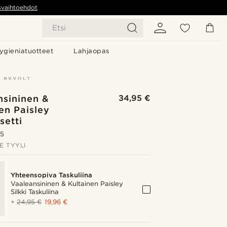
svaihtoehdot
Etsi
ygieniatuotteet
Lahjaopas
nsininen &
34,95 €
en Paisley
setti
.5
E TYYLI
Yhteensopiva Taskuliina
Vaaleansininen & Kultainen Paisley
Silkki Taskuliina
+
24,95 €
19,96 €