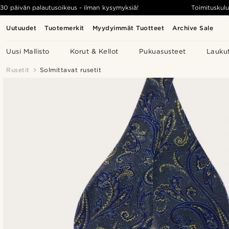
30 päivän palautusoikeus - ilman kysymyksiä!
Toimituskulu
Uutuudet
Tuotemerkit
Myydyimmät Tuotteet
Archive Sale
Uusi Mallisto
Korut & Kellot
Pukuasusteet
Lauku
Rusetit
Solmittavat rusetit