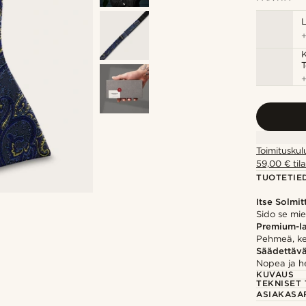
T
Toimituskul
59,00 € tila
TUOTETIE
Itse Solmit
Sido se mi
Premium-l
Pehmeä, kes
Säädettäv
Nopea ja h
KUVAUS
TEKNISET 
ASIAKASA