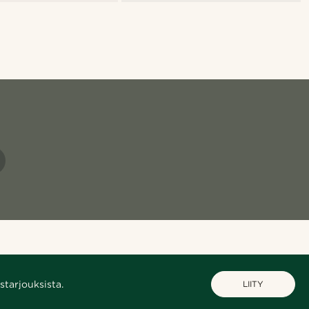
starjouksista.
LIITY