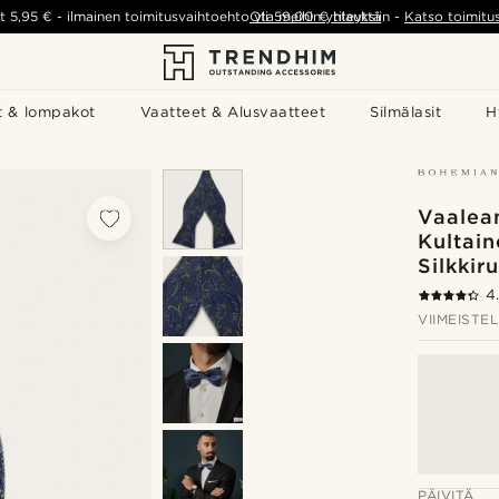
t
5,95 €
-
ilmainen toimitusvaihtoehto yli
Ota meihin yhteyttä
59,00 €
tilauksiin
-
Katso toimitu
t & lompakot
Vaatteet & Alusvaatteet
Silmälasit
H
Vaalea
Kultain
Silkkiru
4
VIIMEISTEL
PÄIVITÄ