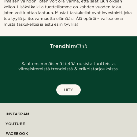
ilmaisen vaihdon, joten voit olla varma, että saat juuri oikean
kellon. Lisäksi kaikilla tuotteillamme on kahden vuoden takuu,
joten voit luottaa laatuun. Mustat taskukellot ovat investointi, joka
tuo tyyliä ja itsevarmuutta elämääsi. Älä epäröi – valitse oma
musta taskukellosi ja astu esiin tyylillä!
Saat ensimmäisenä tietää uusista tuotteista,
viimeisimmistä trendeistä & erikoistarjouksista.
LIITY
INSTAGRAM
YOUTUBE
FACEBOOK