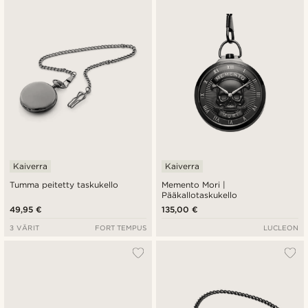
Uusin
Halvin
Kallein
Kaiverra
Kaiverra
Tumma peitetty taskukello
Memento Mori |
Pääkallotaskukello
49,95 €
135,00 €
3 VÄRIT
FORT TEMPUS
LUCLEON