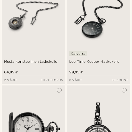
Kaiverra
Musta koristeellinen taskukello
Leo Time Keeper -taskukello
64,95 €
99,95 €
2 VÄRIT
FORT TEMPUS
8 VÄRIT
SEIZMONT