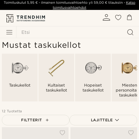
Toimituskulut
5,95 €
- ilmainen toimitusvaihtoehto yli
59,00 €
tilauksiin -
Katso
toimitusvaihtoehdot
Etsi
Mustat taskukellot
Taskukellot
Kultaiset
Hopeiset
Miesten
taskukellot
taskukellot
personoita
taskukello
12 Tuotetta
FILTTERIT
LAJITTELE
Suosituin