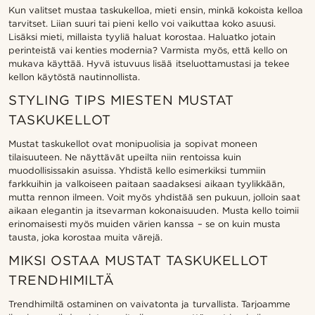
Kun valitset mustaa taskukelloa, mieti ensin, minkä kokoista kelloa
tarvitset. Liian suuri tai pieni kello voi vaikuttaa koko asuusi.
Lisäksi mieti, millaista tyyliä haluat korostaa. Haluatko jotain
perinteistä vai kenties modernia? Varmista myös, että kello on
mukava käyttää. Hyvä istuvuus lisää itseluottamustasi ja tekee
kellon käytöstä nautinnollista.
STYLING TIPS MIESTEN MUSTAT
TASKUKELLOT
Mustat taskukellot ovat monipuolisia ja sopivat moneen
tilaisuuteen. Ne näyttävät upeilta niin rentoissa kuin
muodollisissakin asuissa. Yhdistä kello esimerkiksi tummiin
farkkuihin ja valkoiseen paitaan saadaksesi aikaan tyylikkään,
mutta rennon ilmeen. Voit myös yhdistää sen pukuun, jolloin saat
aikaan elegantin ja itsevarman kokonaisuuden. Musta kello toimii
erinomaisesti myös muiden värien kanssa – se on kuin musta
tausta, joka korostaa muita värejä.
MIKSI OSTAA MUSTAT TASKUKELLOT
TRENDHIMILTÄ
Trendhimiltä ostaminen on vaivatonta ja turvallista. Tarjoamme