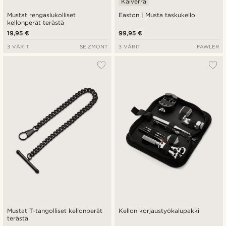
Kaiverra
Mustat rengaslukolliset
Easton | Musta taskukello
kellonperät terästä
19,95 €
99,95 €
3 VÄRIT
SEIZMONT
3 VÄRIT
FAWLER
Mustat T-tangolliset kellonperät
Kellon korjaustyökalupakki
terästä