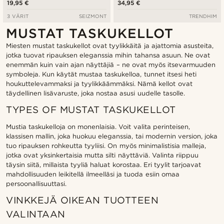
19,95 €
34,95 €
3 VÄRIT
SEIZMONT
TRENDHIM
MUSTAT TASKUKELLOT
Miesten mustat taskukellot ovat tyylikkäitä ja ajattomia asusteita,
jotka tuovat ripauksen eleganssia mihin tahansa asuun. Ne ovat
enemmän kuin vain ajan näyttäjiä – ne ovat myös itsevarmuuden
symboleja. Kun käytät mustaa taskukelloa, tunnet itsesi heti
houkuttelevammaksi ja tyylikkäämmäksi. Nämä kellot ovat
täydellinen lisävaruste, joka nostaa asusi uudelle tasolle.
TYPES OF MUSTAT TASKUKELLOT
Mustia taskukelloja on monenlaisia. Voit valita perinteisen,
klassisen mallin, joka huokuu eleganssia, tai modernin version, joka
tuo ripauksen rohkeutta tyyliisi. On myös minimalistisia malleja,
jotka ovat yksinkertaisia mutta silti näyttäviä. Valinta riippuu
täysin siitä, millaista tyyliä haluat korostaa. Eri tyylit tarjoavat
mahdollisuuden leikitellä ilmeelläsi ja tuoda esiin omaa
persoonallisuuttasi.
VINKKEJÄ OIKEAN TUOTTEEN
VALINTAAN