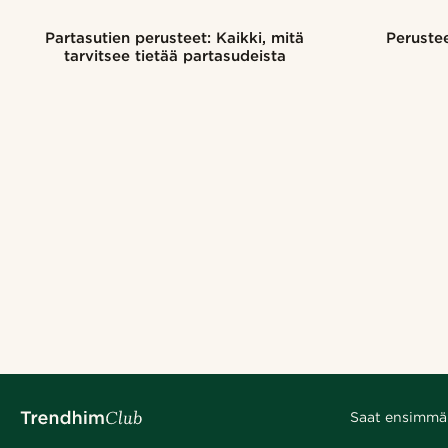
Partasutien perusteet: Kaikki, mitä
Peruste
tarvitsee tietää partasudeista
Saat ensimmäis