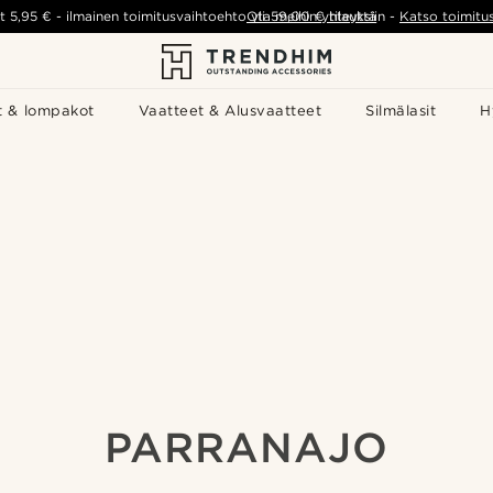
t
5,95 €
-
ilmainen toimitusvaihtoehto yli
Ota meihin yhteyttä
59,00 €
tilauksiin
-
Katso toimitu
t & lompakot
Vaatteet & Alusvaatteet
Silmälasit
H
PARRANAJO