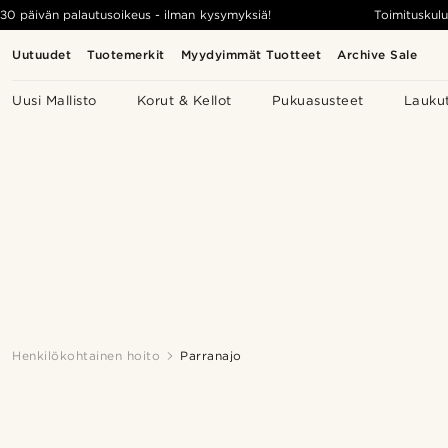
30 päivän palautusoikeus - ilman kysymyksiä!
Toimituskulu
Uutuudet
Tuotemerkit
Myydyimmät Tuotteet
Archive Sale
Uusi Mallisto
Korut & Kellot
Pukuasusteet
Lauku
Henkilökohtainen hoito
Parranajo