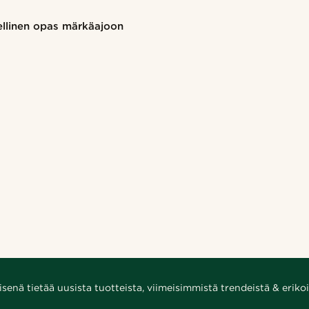
ellinen opas märkäajoon
enä tietää uusista tuotteista, viimeisimmistä trendeistä & erikoi