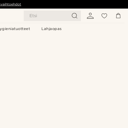
svaihtoehdot
Etsi
ygieniatuotteet
Lahjaopas