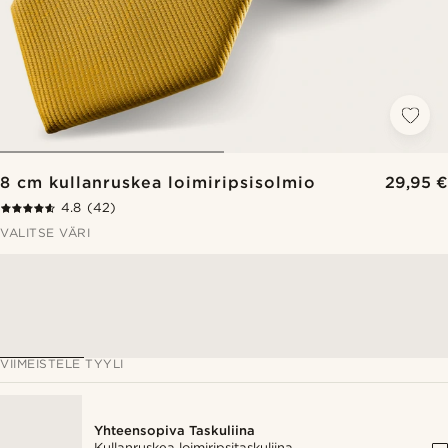
8 cm kullanruskea loimiripsisolmio
29,95 €
4.8
(42)
VALITSE VÄRI
VIIMEISTELE TYYLI
Yhteensopiva Taskuliina
Kullanruskea loimiripsitaskuliina