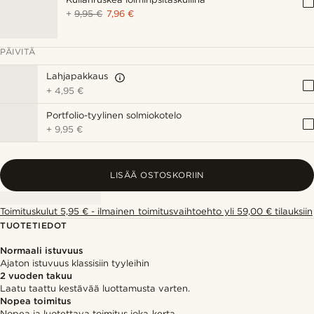
+
9,95 €
7,96 €
PÄIVITÄ
Lahjapakkaus
+
4,95 €
Portfolio-tyylinen solmiokotelo
+
9,95 €
LISÄÄ OSTOSKORIIN
Toimituskulut 5,95 € - ilmainen toimitusvaihtoehto yli 59,00 € tilauksiin
TUOTETIEDOT
Normaali istuvuus
Ajaton istuvuus klassisiin tyyleihin
2 vuoden takuu
Laatu taattu kestävää luottamusta varten.
Nopea toimitus
Nopea ja luotettava toimitus joka kerta.