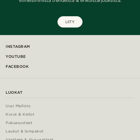
viimeisimmistä trendeistä & erikoistarjouksista.
LIITY
INSTAGRAM
YOUTUBE
FACEBOOK
LUOKAT
Uusi Mallisto
Korut & Kellot
Pukuasusteet
Laukut & lompakot
Vaatteet & Alusvaatteet