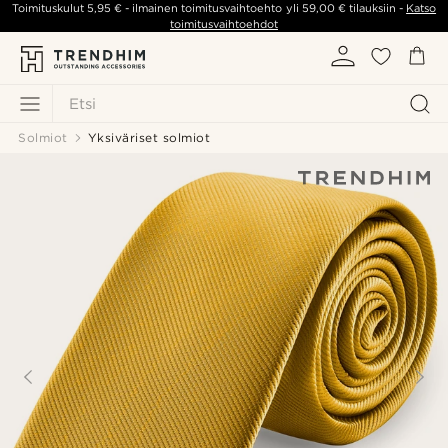
Toimituskulut
5,95 €
- ilmainen toimitusvaihtoehto yli
59,00 €
tilauksiin -
Katso
toimitusvaihtoehdot
Etsi
Solmiot
Yksiväriset solmiot