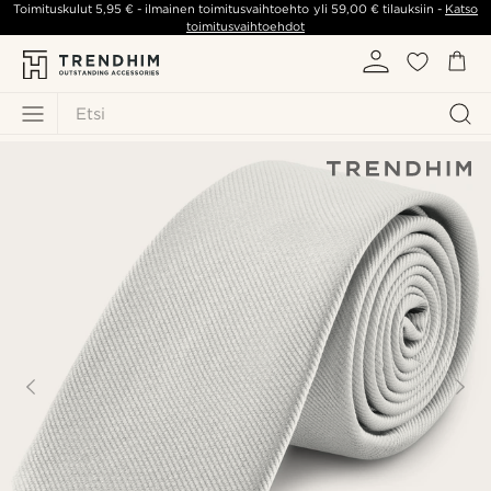
Toimituskulut
5,95 €
- ilmainen toimitusvaihtoehto yli
59,00 €
tilauksiin -
Katso
toimitusvaihtoehdot
Etsi