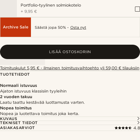
Portfolio-tyylinen solmiokotelo
+
9,95 €
Archive Sale
Säästä jopa 50% -
Osta nyt
LISÄÄ OSTOSKORIIN
Toimituskulut 5,95 € - ilmainen toimitusvaihtoehto yli 59,00 € tilauksiin
TUOTETIEDOT
Normaali istuvuus
Ajaton istuvuus klassisiin tyyleihin
2 vuoden takuu
Laatu taattu kestävää luottamusta varten.
Nopea toimitus
Nopea ja luotettava toimitus joka kerta.
KUVAUS
TEKNISET TIEDOT
ASIAKASARVIOT
4.8