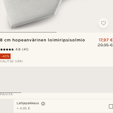
8 cm hopeanvärinen loimiripsisolmio
17,97 €
29,95 €
4.8
(41)
-40%
VALITSE VÄRI
PÄIVITÄ
Lahjapakkaus
+
4,95 €