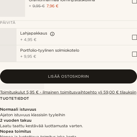
+
9,95 €
7,96 €
PÄIVITÄ
Lahjapakkaus
+
4,95 €
Portfolio-tyylinen solmiokotelo
+
9,95 €
LISÄÄ OSTOSKORIIN
Toimituskulut 5,95 € - ilmainen toimitusvaihtoehto yli 59,00 € tilauksiin
TUOTETIEDOT
Normaali istuvuus
Ajaton istuvuus klassisiin tyyleihin
2 vuoden takuu
Laatu taattu kestävää luottamusta varten.
Nopea toimitus
Nopea ja luotettava toimitus joka kerta.