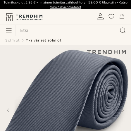
Toimituskulut
5,95 €
- ilmainen toimitusvaihtoehto yli
59,00 €
tilauksiin -
Katso
toimitusvaihtoehdot
Etsi
Solmiot
Yksiväriset solmiot