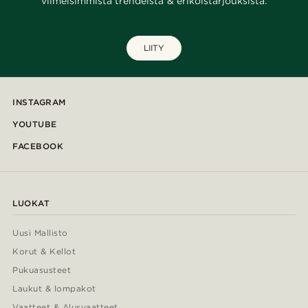
viimeisimmistä trendeistä & erikoistarjouksista.
LIITY
INSTAGRAM
YOUTUBE
FACEBOOK
LUOKAT
Uusi Mallisto
Korut & Kellot
Pukuasusteet
Laukut & lompakot
Vaatteet & Alusvaatteet