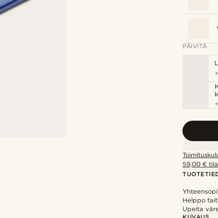
PÄIVITÄ
K
k
Toimituskul
59,00 € tila
TUOTETIE
Yhteensopiv
Helppo tait
Upeita vär
KUVAUS