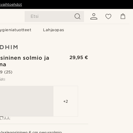
svaihtoehdot
Etsi
ygieniatuotteet
Lahjaopas
sininen solmio ja
29,95 €
ina
.9
(25)
ÄRI
+2
LTÄÄ:
Vaaleansininen 6 cm perussolmio