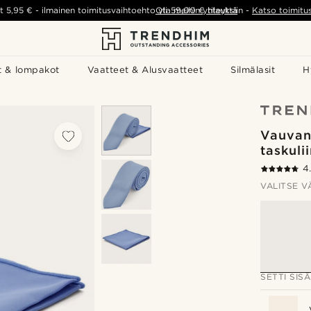
t
5,95 €
-
ilmainen toimitusvaihtoehto yli
Ota meihin yhteyttä
59,00 €
tilauksiin
-
Katso toimitu
t & lompakot
Vaatteet & Alusvaatteet
Silmälasit
H
Vauvan
taskuli
4
VALITSE V
SETTI SISÄ