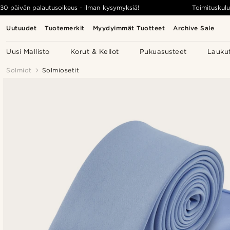
30 päivän palautusoikeus - ilman kysymyksiä!
Toimituskulu
Uutuudet
Tuotemerkit
Myydyimmät Tuotteet
Archive Sale
Uusi Mallisto
Korut & Kellot
Pukuasusteet
Lauku
Solmiot
Solmiosetit