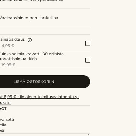
Vaaleansininen perustaskuliina
Lahjapakkaus
+
4,95 €
uinka solmia kravatti: 30 erilaista
ravattisolmua -kirja
+
19,95 €
LISÄÄ OSTOSKORIIN
ut 5,95 € - ilmainen toimitusvaihtoehto yli
uksiin
DOT
a setti
ella
ejä