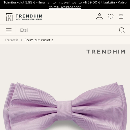
Toimituskulut
5,95 €
- ilmainen toimitusvaihtoehto yli
59,00 €
tilauksiin -
Katso
toimitusvaihtoehdot
Etsi
Rusetit
Solmitut rusetit