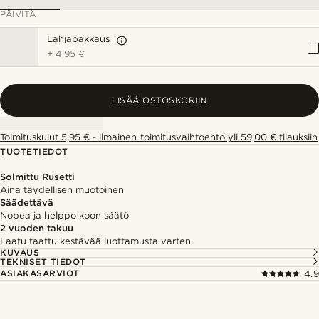
PÄIVITÄ
Lahjapakkaus
+
4,95 €
LISÄÄ OSTOSKORIIN
Toimituskulut 5,95 € - ilmainen toimitusvaihtoehto yli 59,00 € tilauksiin
TUOTETIEDOT
Solmittu Rusetti
Aina täydellisen muotoinen
Säädettävä
Nopea ja helppo koon säätö
2 vuoden takuu
Laatu taattu kestävää luottamusta varten.
KUVAUS
TEKNISET TIEDOT
ASIAKASARVIOT
4.9