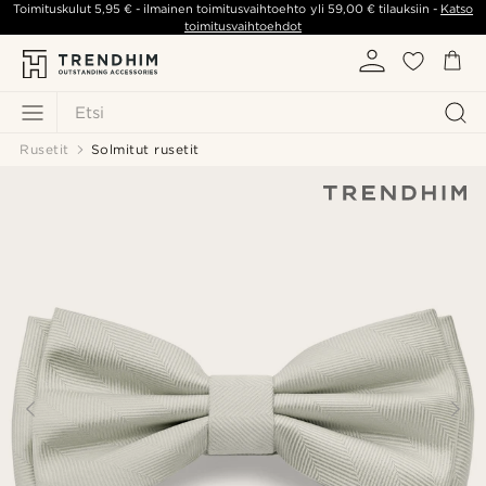
Toimituskulut
5,95 €
- ilmainen toimitusvaihtoehto yli
59,00 €
tilauksiin -
Katso
toimitusvaihtoehdot
Etsi
Rusetit
Solmitut rusetit