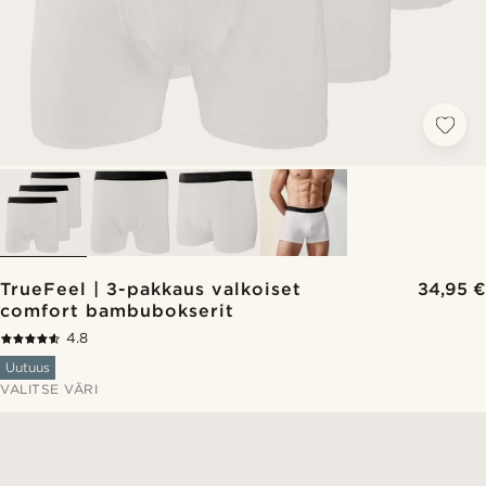
TrueFeel | 3-pakkaus valkoiset
34,95 €
comfort bambubokserit
4.8
Uutuus
VALITSE VÄRI