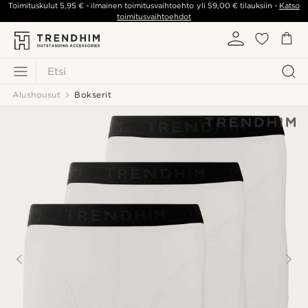
Toimituskulut
5,95 €
- ilmainen toimitusvaihtoehto yli
59,00 €
tilauksiin -
Katso
toimitusvaihtoehdot
Etsi
Alushousut
Bokserit