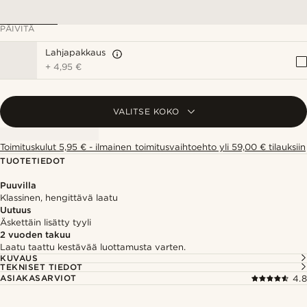
PÄIVITÄ
Lahjapakkaus
+
4,95 €
VALITSE KOKO
Toimituskulut 5,95 € - ilmainen toimitusvaihtoehto yli 59,00 € tilauksiin
TUOTETIEDOT
Puuvilla
Klassinen, hengittävä laatu
Uutuus
Äskettäin lisätty tyyli
2 vuoden takuu
Laatu taattu kestävää luottamusta varten.
KUVAUS
TEKNISET TIEDOT
ASIAKASARVIOT
4.8