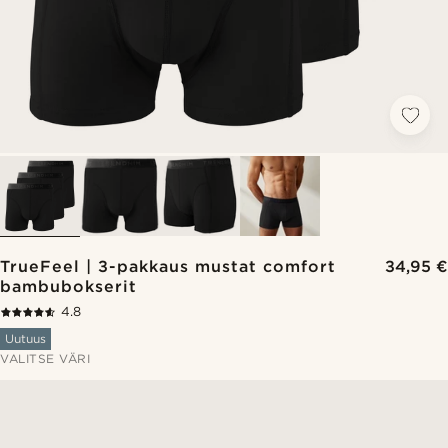
TrueFeel | 3-pakkaus mustat comfort
34,95 €
bambubokserit
4.8
Uutuus
VALITSE VÄRI