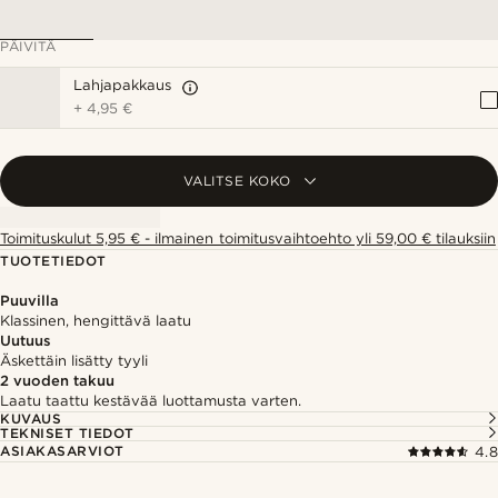
PÄIVITÄ
Lahjapakkaus
+
4,95 €
VALITSE KOKO
Toimituskulut 5,95 € - ilmainen toimitusvaihtoehto yli 59,00 € tilauksiin
TUOTETIEDOT
Puuvilla
Klassinen, hengittävä laatu
Uutuus
Äskettäin lisätty tyyli
2 vuoden takuu
Laatu taattu kestävää luottamusta varten.
KUVAUS
TEKNISET TIEDOT
ASIAKASARVIOT
4.8