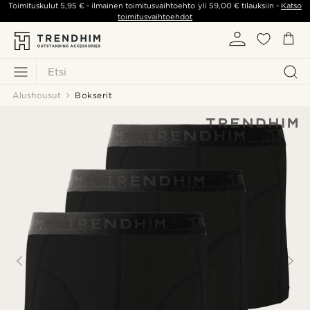
Toimituskulut
5,95 €
- ilmainen toimitusvaihtoehto yli
59,00 €
tilauksiin -
Katso
toimitusvaihtoehdot
Etsi
Alushousut
Bokserit