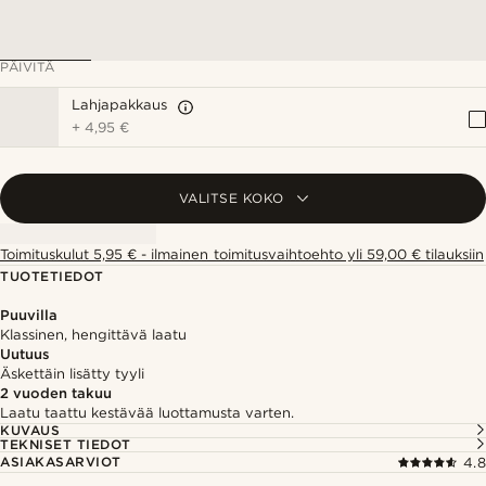
PÄIVITÄ
Lahjapakkaus
+
4,95 €
VALITSE KOKO
Toimituskulut 5,95 € - ilmainen toimitusvaihtoehto yli 59,00 € tilauksiin
TUOTETIEDOT
Puuvilla
Klassinen, hengittävä laatu
Uutuus
Äskettäin lisätty tyyli
2 vuoden takuu
Laatu taattu kestävää luottamusta varten.
KUVAUS
TEKNISET TIEDOT
ASIAKASARVIOT
4.8