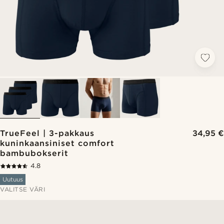
TrueFeel | 3-pakkaus
34,95 €
kuninkaansiniset comfort
bambubokserit
4.8
Uutuus
VALITSE VÄRI