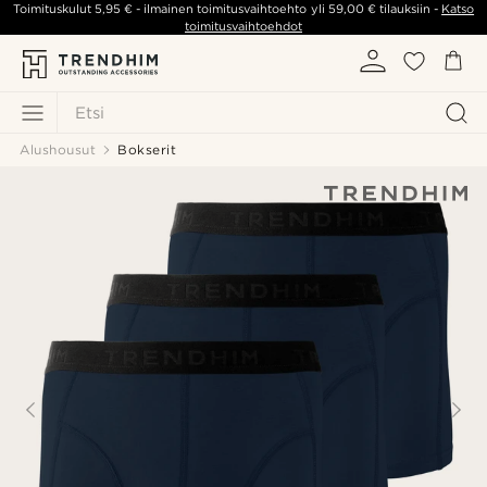
Toimituskulut
5,95 €
- ilmainen toimitusvaihtoehto yli
59,00 €
tilauksiin -
Katso
toimitusvaihtoehdot
Etsi
Alushousut
Bokserit