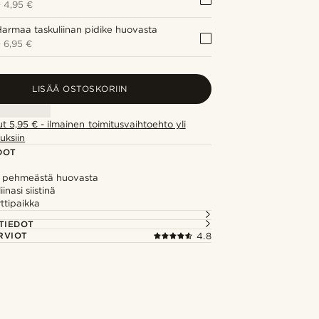
+
4,95 €
armaa taskuliinan pidike huovasta
+
6,95 €
LISÄÄ OSTOSKORIIN
ut 5,95 € - ilmainen toimitusvaihtoehto yli
uksiin
DOT
u pehmeästä huovasta
inasi siistinä
rttipaikka
TIEDOT
RVIOT
4.8