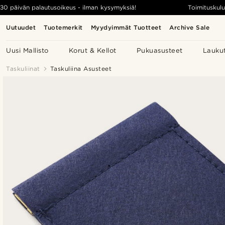
30 päivän palautusoikeus - ilman kysymyksiä!
Toimituskulu
Uutuudet
Tuotemerkit
Myydyimmät Tuotteet
Archive Sale
Uusi Mallisto
Korut & Kellot
Pukuasusteet
Lauku
Taskuliinat
Taskuliina Asusteet