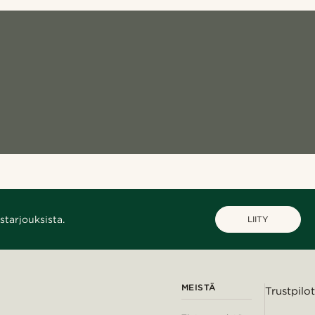
starjouksista.
LIITY
MEISTÄ
Trustpilot