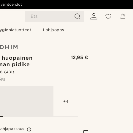
svaihtoehdot
Etsi
ygieniatuotteet
Lahjaopas
n huopainen
12,95 €
inan pidike
.8
(431)
ÄRI
+4
Lahjapakkaus