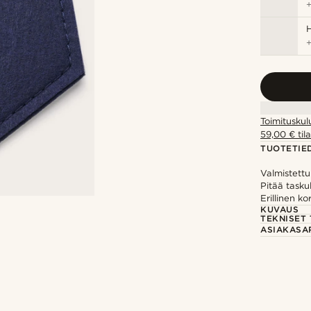
H
Toimituskul
59,00 € tila
TUOTETIE
Valmistett
Pitää taskuli
Erillinen ko
KUVAUS
TEKNISET 
ASIAKASA