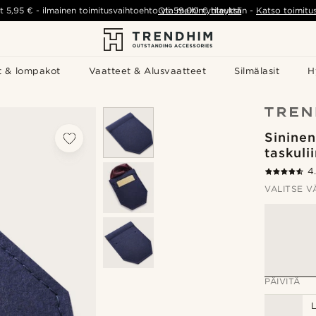
t
5,95 €
-
ilmainen toimitusvaihtoehto yli
Ota meihin yhteyttä
59,00 €
tilauksiin
-
Katso toimitu
t & lompakot
Vaatteet & Alusvaatteet
Silmälasit
H
Sinine
taskuli
4
VALITSE V
PÄIVITÄ