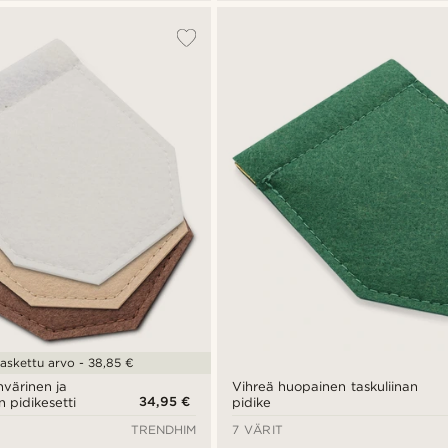
askettu arvo - 38,85 €
nvärinen ja
Vihreä huopainen taskuliinan
34,95 €
n pidikesetti
pidike
TRENDHIM
7 VÄRIT