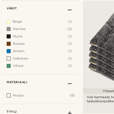
VÄRIT
Beige
(1)
Harmaa
(2)
Musta
(1)
Ruskea
(1)
Sininen
(1)
Valkoinen
(1)
Vihreä
(1)
MATERIAALI
Yhteenl
Huopa
(8)
Viisi harmaata h
taskuliinanpidike
TYYLI