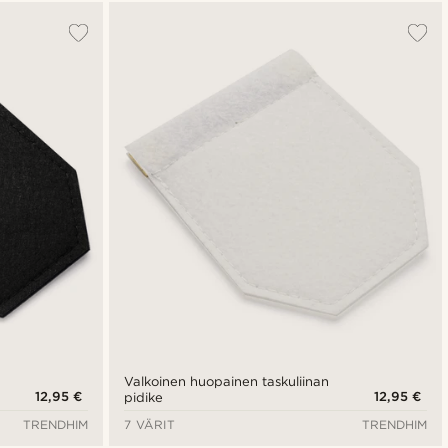
Suosituin
Uusin
Halvin
Kallein
Valkoinen huopainen taskuliinan
12,95 €
12,95 €
pidike
TRENDHIM
7 VÄRIT
TRENDHIM