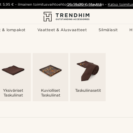
t
5,95 €
-
ilmainen toimitusvaihtoehto yli
Ota meihin yhteyttä
59,00 €
tilauksiin
-
Katso toimitu
t & lompakot
Vaatteet & Alusvaatteet
Silmälasit
H
Yksiväriset
Kuviolliset
Taskuliinasetit
Taskuliinat
Taskuliinat