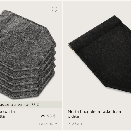
askettu arvo - 34,75 €
uopaista
Musta huopainen taskuliinan
29,95 €
ttä
pidike
TRENDHIM
7 VÄRIT