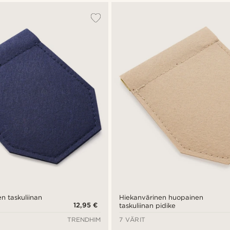
n taskuliinan
Hiekanvärinen huopainen
12,95 €
taskuliinan pidike
TRENDHIM
7 VÄRIT