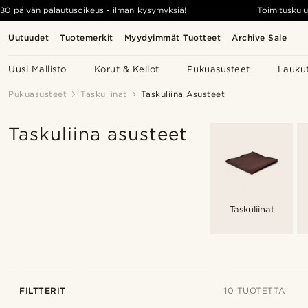
30 päivän palautusoikeus - ilman kysymyksiä!
Toimituskulu
Uutuudet
Tuotemerkit
Myydyimmät Tuotteet
Archive Sale
Uusi Mallisto
Korut & Kellot
Pukuasusteet
Lauku
Pukuasusteet
Taskuliinat
Taskuliina Asusteet
Taskuliina asusteet
Taskuliinat
FILTTERIT
10 TUOTETTA