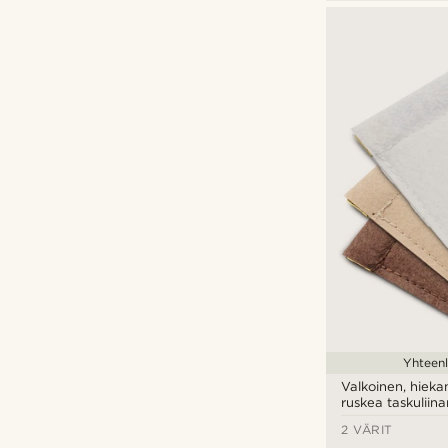
€
€
Yhteenl
Valkoinen, hieka
ruskea taskuliina
2 VÄRIT