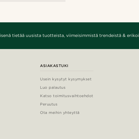
enä tietää uusista tuotteista, viimeisimmistä trendeistä & erikoi
ASIAKASTUKI
Usein kysytyt kysymykset
Luo palautus
Katso toimitusvaihtoehdot
Peruutus
Ota meihin yhteyttä