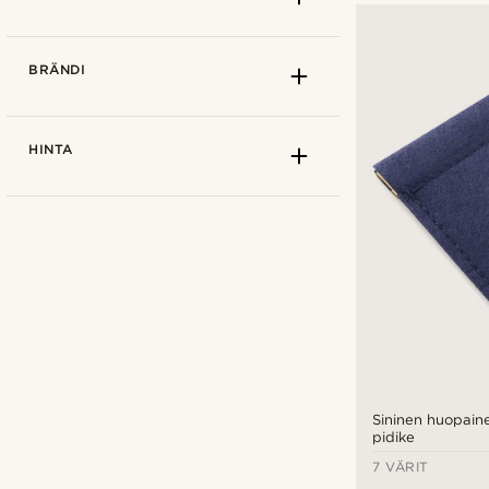
BRÄNDI
HINTA
Yksivärinen
(7)
Sininen huopaine
pidike
Trendhim
(10)
7 VÄRIT