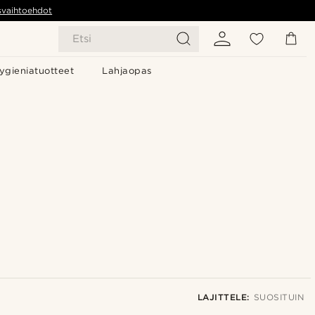
svaihtoehdot
Etsi
ygieniatuotteet
Lahjaopas
LAJITTELE:
SUOSITUIN