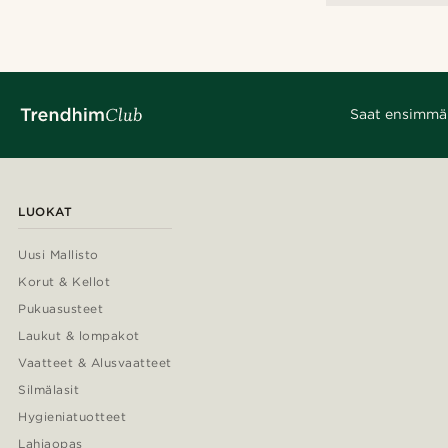
Saat ensimmäis
LUOKAT
Uusi Mallisto
Korut & Kellot
Pukuasusteet
Laukut & lompakot
Vaatteet & Alusvaatteet
Silmälasit
Hygieniatuotteet
Lahjaopas