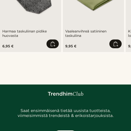
Harmaa taskuliinan pidike
Vaaleanvihreä satiininen
K
huovasta
taskuliina
l
6,95 €
9,95 €
9
Saat ensimmäisenä tietää uusista tuotteista,
viimeisimmistä trendeistä & erikoistarjouksista.