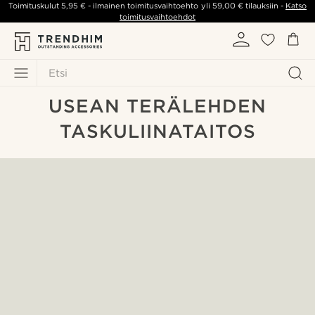
Toimituskulut
5,95 €
- ilmainen toimitusvaihtoehto yli
59,00 €
tilauksiin -
Katso
toimitusvaihtoehdot
Etsi
USEAN TERÄLEHDEN
TASKULIINATAITOS