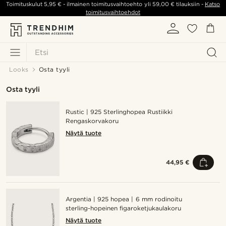
Toimituskulut
5,95 €
- ilmainen toimitusvaihtoehto yli
59,00 €
tilauksiin -
Katso
toimitusvaihtoehdot
Etsi
Looks
Osta tyyli
Osta tyyli
Rustic | 925 Sterlinghopea Rustiikki
Rengaskorvakoru
Näytä tuote
44,95 €
Argentia | 925 hopea | 6 mm rodinoitu
sterling-hopeinen figaroketjukaulakoru
Näytä tuote