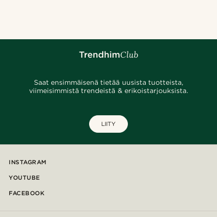
@pabloceazar
@gianlucca_franco11
@marcossapere
@seb_reyneke_
@daniigarciia01
@jaimedeelgado
@pabloceazar
@juliusgod
Saat ensimmäisenä tietää uusista tuotteista,
viimeisimmistä trendeistä & erikoistarjouksista.
LIITY
INSTAGRAM
YOUTUBE
FACEBOOK