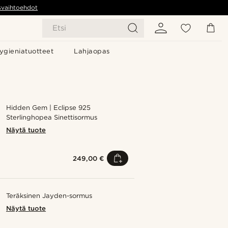
svaihtoehdot
Etsi
ygieniatuotteet
Lahjaopas
Hidden Gem | Eclipse 925
Sterlinghopea Sinettisormus
Näytä tuote
249,00 €
Teräksinen Jayden-sormus
Näytä tuote