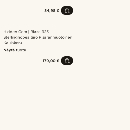
34,95 €
Hidden Gem | Blaze 925
Sterlinghopea Siro Pisaranmuotoinen
Kaulakoru
Näytä tuote
179,00 €
Osta tyyli
Osta tyy
@daniigarciia01
Osta tyyli
Osta tyyli
Osta tyyli
Osta tyyli
Osta tyyli
@pabloceazar
@kevinmistryy
@seb_reyneke_