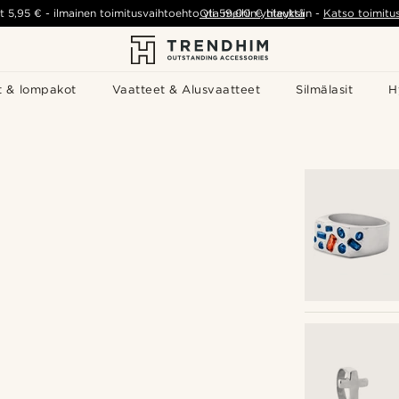
t
5,95 €
-
ilmainen toimitusvaihtoehto yli
Ota meihin yhteyttä
59,00 €
tilauksiin
-
Katso toimitu
t & lompakot
Vaatteet & Alusvaatteet
Silmälasit
H