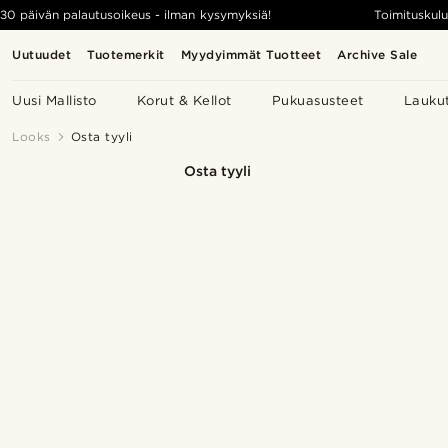
30 päivän palautusoikeus - ilman kysymyksiä!
Toimituskulu
Uutuudet
Tuotemerkit
Myydyimmät Tuotteet
Archive Sale
Uusi Mallisto
Korut & Kellot
Pukuasusteet
Lauku
Looks
Osta tyyli
Osta tyyli