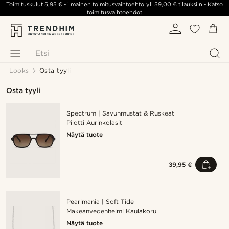
Toimituskulut
5,95 €
- ilmainen toimitusvaihtoehto yli
59,00 €
tilauksiin -
Katso
toimitusvaihtoehdot
Etsi
Looks
Osta tyyli
Osta tyyli
Spectrum | Savunmustat & Ruskeat
Pilotti Aurinkolasit
Näytä tuote
39,95 €
Pearlmania | Soft Tide
Makeanvedenhelmi Kaulakoru
Näytä tuote