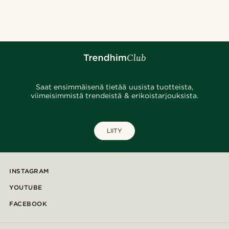
@josephxbass
@juliusgod
@kyrosh.piroz
@pabloceazar
@pabloceazar
@muki_mmm
@lenny.am
Saat ensimmäisenä tietää uusista tuotteista,
viimeisimmistä trendeistä & erikoistarjouksista.
LIITY
INSTAGRAM
YOUTUBE
FACEBOOK