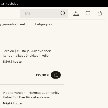
svaihtoehdot
Etsi
ygieniatuotteet
Lahjaopas
Ternion | Musta ja kullanvärinen
kahden aikavyöhykkeen kello
Näytä tuote
135,00 €
Mediterranean | Harmaa Luonnonkivi
Helmi Evil Eye Riipuskaulakoru
Näytä tuote