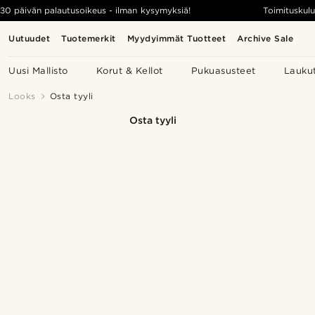
30 päivän palautusoikeus - ilman kysymyksiä!
Toimituskulu
Uutuudet
Tuotemerkit
Myydyimmät Tuotteet
Archive Sale
Uusi Mallisto
Korut & Kellot
Pukuasusteet
Lauku
Looks
Osta tyyli
Osta tyyli