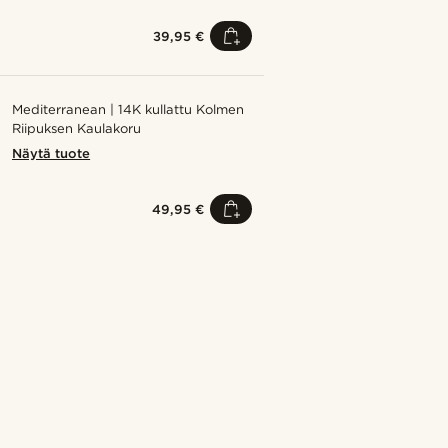
39,95 €
Mediterranean | 14K kullattu Kolmen
Riipuksen Kaulakoru
Näytä tuote
49,95 €
Osta tyyli
Osta tyy
1
@gianlucca_franco11
Osta tyyli
Osta tyyli
Osta tyyli
Osta tyyli
Osta tyyli
@lenny.am
@daniigarciia01