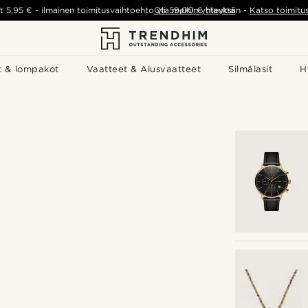
t
5,95 €
-
ilmainen toimitusvaihtoehto yli
Ota meihin yhteyttä
59,00 €
tilauksiin
-
Katso toimitu
t & lompakot
Vaatteet & Alusvaatteet
Silmälasit
H