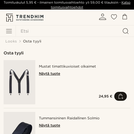
Toimituskulut
5,95 €
- ilmainen toimitusvaihtoehto yli
59,00 €
tilauksiin -
Katso
toimitusvaihtoehdot
Etsi
Looks
Osta tyyli
Osta tyyli
Mustat timattikuvioiset olkaimet
Näytä tuote
24,95 €
Tummansininen Raidallinen Solmio
Näytä tuote