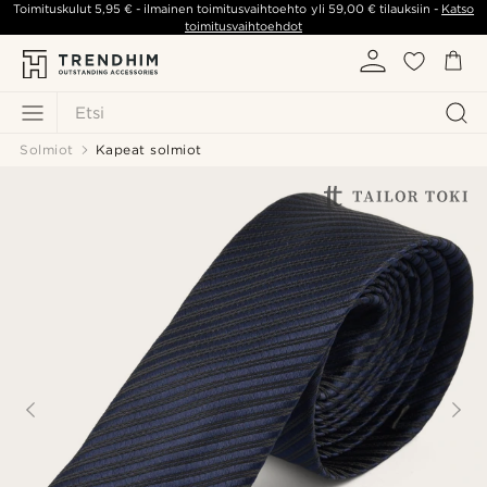
Toimituskulut
5,95 €
- ilmainen toimitusvaihtoehto yli
59,00 €
tilauksiin -
Katso
toimitusvaihtoehdot
Etsi
Solmiot
Kapeat solmiot