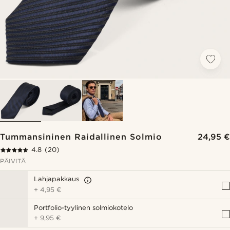
Tummansininen Raidallinen Solmio
24,95 €
4.8
(20)
PÄIVITÄ
Lahjapakkaus
+
4,95 €
Portfolio-tyylinen solmiokotelo
+
9,95 €