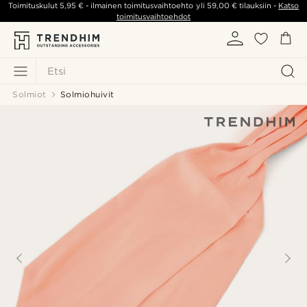
Toimituskulut
5,95 €
- ilmainen toimitusvaihtoehto yli
59,00 €
tilauksiin -
Katso
toimitusvaihtoehdot
Etsi
Solmiot
Solmiohuivit