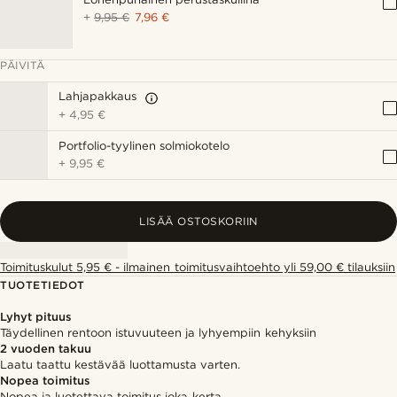
+
9,95 €
7,96 €
PÄIVITÄ
Lahjapakkaus
+
4,95 €
Portfolio-tyylinen solmiokotelo
+
9,95 €
LISÄÄ OSTOSKORIIN
Toimituskulut 5,95 € - ilmainen toimitusvaihtoehto yli 59,00 € tilauksiin
TUOTETIEDOT
Lyhyt pituus
Täydellinen rentoon istuvuuteen ja lyhyempiin kehyksiin
2 vuoden takuu
Laatu taattu kestävää luottamusta varten.
Nopea toimitus
Nopea ja luotettava toimitus joka kerta.