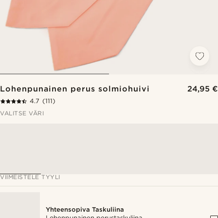
Lohenpunainen perus solmiohuivi
24,95 €
4.7
(111)
VALITSE VÄRI
VIIMEISTELE TYYLI
Yhteensopiva Taskuliina
Lohenpunainen perustaskuliina