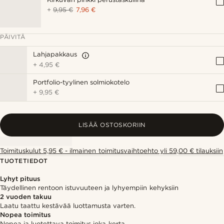
+
9,95 €
7,96 €
PÄIVITÄ
Lahjapakkaus
+
4,95 €
Portfolio-tyylinen solmiokotelo
+
9,95 €
LISÄÄ OSTOSKORIIN
Toimituskulut 5,95 € - ilmainen toimitusvaihtoehto yli 59,00 € tilauksiin
TUOTETIEDOT
Lyhyt pituus
Täydellinen rentoon istuvuuteen ja lyhyempiin kehyksiin
2 vuoden takuu
Laatu taattu kestävää luottamusta varten.
Nopea toimitus
Nopea ja luotettava toimitus joka kerta.