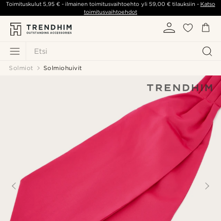
Toimituskulut
5,95 €
- ilmainen toimitusvaihtoehto yli
59,00 €
tilauksiin -
Katso
toimitusvaihtoehdot
Etsi
Solmiot
Solmiohuivit