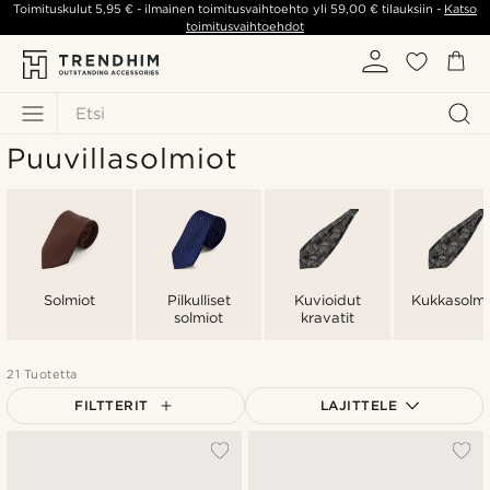
Toimituskulut
5,95 €
- ilmainen toimitusvaihtoehto yli
59,00 €
tilauksiin -
Katso
toimitusvaihtoehdot
Etsi
Puuvillasolmiot
Solmiot
Pilkulliset
Kuvioidut
Kukkasolmi
solmiot
kravatit
21 Tuotetta
FILTTERIT
LAJITTELE
Suosituin
Uusin