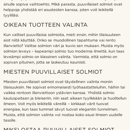
sinulle sopiva vaihtoehto. Mikä parasta, puuvillaiset solmiot ovat
helppoja yhdistää eri asusteiden kanssa, joten voit leikitellä
tyylilläsi.
OIKEAN TUOTTEEN VALINTA
Kun valitset puuvillaisia solmioita, mieti ensin, mihin tilaisuuteen
aiot niitä käyttää. Onko se muodollinen tapahtuma vai rento
illanvietto? Valitse solmion väri ja kuvio sen mukaan. Muista myös
solmion leveys – kapeampi solmio tuo modernia ilmettä, kun taas
leveämpi solmio on klassinen valinta. Varmista, että solmio on
sopivan pituinen, jotta se laskeutuu kauniisti.
MIESTEN PUUVILLAISET SOLMIOT
Miesten puuvillaiset solmiot ovat täydellinen valinta moniin
tilaisuuksiin. Ne sopivat erinomaisesti työhaastatteluihin, häihin tai
vaikka rentoon illanviettoon ystävien kanssa. Yhdistä solmio
kauluspaitaan ja bleiseriin, niin saat aikaan tyylikkään ja huolitellun
ilmeen. Voit myös leikitellä väreillä – kirkkaat värit tuovat
energiaa, kun taas tummat sävyt luovat elegantin tunnelman.
Muista, että solmion valinta voi nostaa koko asusi ilmeen uudelle
tasolle.
MIKSI OSTAA PUUVILLAISET SOLMIOT