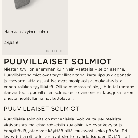
Harmaansävyinen solmio
34,95 €
TAILOR TOKI
PUUVILLAISET SOLMIOT
Miesten tyyli on enemmän kuin vain vaatteita – se on asenne.
Puuvillaiset solmiot ovat täydellinen tapa lisätä ripaus eleganssia
ja itsevarmuutta asuusi. Ne ovat monipuolisia, mukautuvia ja
ennen kaikkea tyylikkäitä. Olitpa menossa töihin, juhliin tai rentoon
illanviettoon, puuvillainen solmio on se viimeinen silaus, joka tekee
sinusta huolitellun ja houkuttelevan.
PUUVILLAISET SOLMIOT
Puuvillaisia solmioita on monenlaisia. Voit valita perinteisistä,
yksivärisistä malleista rohkeisiin kuvioihin. Ne ovat kevyitä ja
hengittäviä, joten voit käyttää niitä mukavasti koko päivän. Eri
leveydet ja pituudet antavat sinulle mahdollisuuden löytää juuri