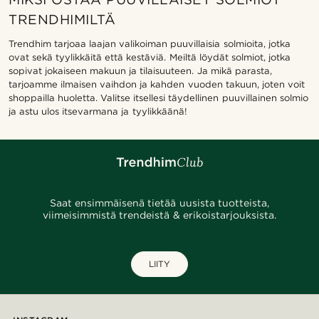
TRENDHIMILTÄ
Trendhim tarjoaa laajan valikoiman puuvillaisia solmioita, jotka
ovat sekä tyylikkäitä että kestäviä. Meiltä löydät solmiot, jotka
sopivat jokaiseen makuun ja tilaisuuteen. Ja mikä parasta,
tarjoamme ilmaisen vaihdon ja kahden vuoden takuun, joten voit
shoppailla huoletta. Valitse itsellesi täydellinen puuvillainen solmio
ja astu ulos itsevarmana ja tyylikkäänä!
Saat ensimmäisenä tietää uusista tuotteista,
viimeisimmistä trendeistä & erikoistarjouksista.
LIITY