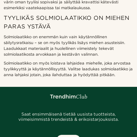
värin oman tyyliisi sopivaksi ja säilyttää kravattisi kätevästi
esimerkiksi vaatekaapissa tai matkalaukussa.
TYYLIKÄS SOLMIOLAATIKKO ON MIEHEN
PARAS YSTÄVÄ
Solmiolaatikko on enemmän kuin vain käytännöllinen
säilytysratkaisu – se on myös tyylikäs lisäys miehen asusteisiin.
Laadukkaat materiaalit ja huolellinen viimeistely tekevät
solmiolaatikosta arvokkaan ja kestävän valinnan.
Solmiolaatikko on myös loistava lahjaidea miehelle, joka arvostaa
tyylikkyyttä ja käytännöllisyyttä. Valitse laadukas solmiolaatikko ja
anna lahjaksi jotain, joka ilahduttaa ja hyödyttää pitkään.
Saat ensimmäisenä tietää uusista tuotteista,
viimeisimmistä trendeistä & erikoistarjouksista.