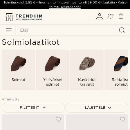
Toimituskulut
5,95 €
- ilmainen toimitusvaihtoehto yli
59,00 €
tilauksiin -
Katso
toimitusvaihtoehdot
Etsi
Solmiolaatikot
Solmiot
Yksiväriset
Kuvioidut
Raidallise
solmiot
kravatit
solmiot
4 Tuotetta
FILTTERIT
LAJITTELE
Suosituin
Uusin