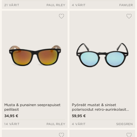
21 VÄRIT
PAUL RILEY
4 VÄRIT
FAWLER
Musta & punainen seeprapuiset
Pyöreät mustat & siniset
peililasit
polarisoidut retro-aurinkolasit
peililinsseillä
34,95 €
59,95 €
14 VÄRIT
PAUL RILEY
4 VÄRIT
SIDEGREN