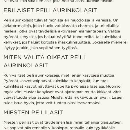
Ne ovat kuin salainen ase, joka nostaa asusi uudelle tasolle.
ERILAISET PEILI AURINKOLASIT
Peili aurinkolasit tulevat monissa eri muodoissa ja väreissä. On
aviator-malleja, jotka huokuvat klassista charmia, ja urheilullisia
malleja, jotka ovat täydellisiä aktiiviseen elämäntapaan. Valitse
pyöreät kehykset, jos haluat näyttää boheemilta, tai kulmikkaat
kehykset, jos haluat korostaa maskuliinisuuttasi. Jokaiselle miehelle
löytyy jotakin, joka sopii hänen tyyliinsä.
MITEN VALITA OIKEAT PEILI
AURINKOLASIT
Kun valitset peili aurinkolaseja, mieti ensin kasvojesi muotoa.
Pyöreät kasvot kaipaavat kulmikkaita kehyksiä, kun taas
kulmikkaat kasvot näyttävät upeilta pyöreissä laseissa. Huomioi
myös väri. Mustat kehykset ovat ajattomat, mutta kirkkaat värit
voivat tuoda eloa asuusi. Muista, että mukavuus on avain. Lasien
tulee istua hyvin, jotta voit tuntea olosi itsevarmaksi.
MIESTEN PEILILASIT
Miesten peililasit ovat täydellinen lisä mihin tahansa tilaisuuteen.
Ne sopivat niin rennolle viikonloppureissulle kuin tyylikkäälle