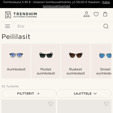
Toimituskulut
5,95 €
- ilmainen toimitusvaihtoehto yli
59,00 €
tilauksiin -
Katso
toimitusvaihtoehdot
Etsi
Peililasit
Aurinkolasit
Mustat
Ruskeat
Siniset
aurinkolasit
aurinkolasit
aurinkolasi
32 Tuotetta
FILTTERIT
LAJITTELE
Suosituin
Uusin