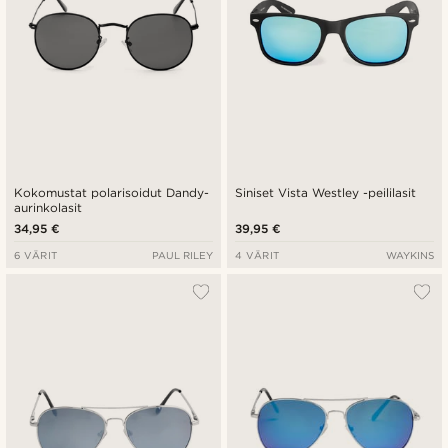
Kokomustat polarisoidut Dandy-
Siniset Vista Westley -peililasit
aurinkolasit
34,95 €
39,95 €
6 VÄRIT
PAUL RILEY
4 VÄRIT
WAYKINS