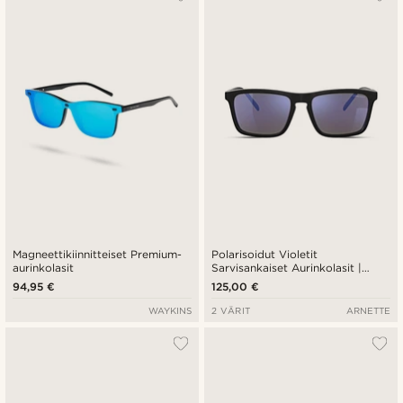
Magneettikiinnitteiset Premium-
Polarisoidut Violetit
aurinkolasit
Sarvisankaiset Aurinkolasit |
Arnette 0AN4283
94,95 €
125,00 €
WAYKINS
2 VÄRIT
ARNETTE