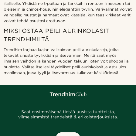
illalliselle. Yhdistä ne t-paitaan ja farkkuihin rentoon ilmeeseen tai
bleiseriin ja chinos-housuihin eleganttiin tyyliin. Värivalinnat voivat
vaihdella; mustat ja harmaat ovat klassisia, kun taas kirkkaat värit
voivat tehdä asustasi erottuvan.
MIKSI OSTAA PEILI AURINKOLASIT
TRENDHIMILTÄ
Trendhim tarjoaa laajan valikoiman peili aurinkolaseja, jotka
tekevät sinusta tyylikkään ja itsevarman. Meiltä saat myös
ilmaisen vaihdon ja kahden vuoden takuun, joten voit shoppailla
huoletta. Valitse itsellesi täydelliset peili aurinkolasit ja astu ulos
maailmaan, jossa tyyli ja itsevarmuus kulkevat käsi kädessä.
Saat ensimmäisenä tietää uusista tuotteista,
viimeisimmistä trendeistä & erikoistarjouksista.