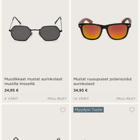
Halvin
Kallein
Muodikkaat mustat aurinkolasit
Mustat ruusupuiset polarisoidut
mustilla linsseillä
aurinkolasit
24,95 €
34,95 €
4 VÄRIT
PAUL RILEY
14 VÄRIT
PAUL RILEY
Myydyin Tuote