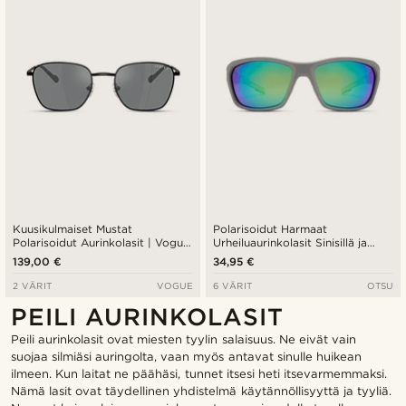
Kuusikulmaiset Mustat
Polarisoidut Harmaat
Polarisoidut Aurinkolasit | Vogue
Urheiluaurinkolasit Sinisillä ja
0VO4322S
Vihreillä Linsseillä
139,00 €
34,95 €
2 VÄRIT
VOGUE
6 VÄRIT
OTSU
PEILI AURINKOLASIT
Peili aurinkolasit ovat miesten tyylin salaisuus. Ne eivät vain
suojaa silmiäsi auringolta, vaan myös antavat sinulle huikean
ilmeen. Kun laitat ne päähäsi, tunnet itsesi heti itsevarmemmaksi.
Nämä lasit ovat täydellinen yhdistelmä käytännöllisyyttä ja tyyliä.