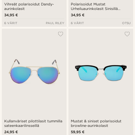
Vihreät polarisoidut Dandy-
Polarisoidut Mustat
aurinkolasit
Urheiluaurinkolasit Sinisillä
Linsseillä
34,95 €
34,95 €
6 VÄRIT
PAUL RILEY
6 VÄRIT
OTSU
Kullanväriset pilottilasit tummilla
Mustat & siniset polarisoidut
sateenkaarilinsseillä
browline-aurinkolasit
24,95 €
59,95 €