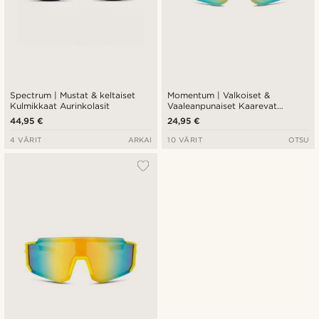
Spectrum | Mustat & keltaiset
Momentum | Valkoiset &
Kulmikkaat Aurinkolasit
Vaaleanpunaiset Kaarevat
Urheilu Aurinkolasit
44,95 €
24,95 €
4 VÄRIT
ARKAI
10 VÄRIT
OTSU