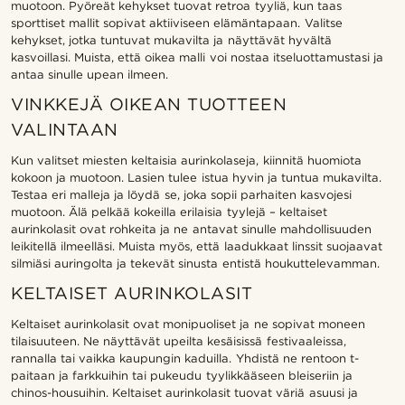
muotoon. Pyöreät kehykset tuovat retroa tyyliä, kun taas
sporttiset mallit sopivat aktiiviseen elämäntapaan. Valitse
kehykset, jotka tuntuvat mukavilta ja näyttävät hyvältä
kasvoillasi. Muista, että oikea malli voi nostaa itseluottamustasi ja
antaa sinulle upean ilmeen.
VINKKEJÄ OIKEAN TUOTTEEN
VALINTAAN
Kun valitset miesten keltaisia aurinkolaseja, kiinnitä huomiota
kokoon ja muotoon. Lasien tulee istua hyvin ja tuntua mukavilta.
Testaa eri malleja ja löydä se, joka sopii parhaiten kasvojesi
muotoon. Älä pelkää kokeilla erilaisia tyylejä – keltaiset
aurinkolasit ovat rohkeita ja ne antavat sinulle mahdollisuuden
leikitellä ilmeelläsi. Muista myös, että laadukkaat linssit suojaavat
silmiäsi auringolta ja tekevät sinusta entistä houkuttelevamman.
KELTAISET AURINKOLASIT
Keltaiset aurinkolasit ovat monipuoliset ja ne sopivat moneen
tilaisuuteen. Ne näyttävät upeilta kesäisissä festivaaleissa,
rannalla tai vaikka kaupungin kaduilla. Yhdistä ne rentoon t-
paitaan ja farkkuihin tai pukeudu tyylikkääseen bleiseriin ja
chinos-housuihin. Keltaiset aurinkolasit tuovat väriä asuusi ja