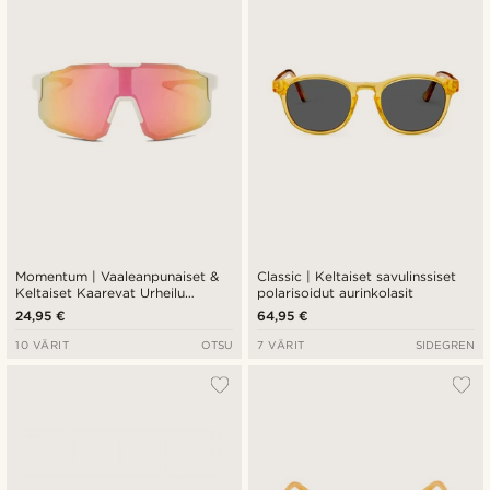
Halvin
Kallein
Momentum | Vaaleanpunaiset &
Classic | Keltaiset savulinssiset
Keltaiset Kaarevat Urheilu
polarisoidut aurinkolasit
Aurinkolasit
24,95 €
64,95 €
10 VÄRIT
OTSU
7 VÄRIT
SIDEGREN