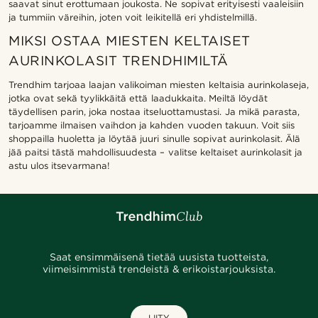
saavat sinut erottumaan joukosta. Ne sopivat erityisesti vaaleisiin
ja tummiin väreihin, joten voit leikitellä eri yhdistelmillä.
MIKSI OSTAA MIESTEN KELTAISET
AURINKOLASIT TRENDHIMILTÄ
Trendhim tarjoaa laajan valikoiman miesten keltaisia aurinkolaseja,
jotka ovat sekä tyylikkäitä että laadukkaita. Meiltä löydät
täydellisen parin, joka nostaa itseluottamustasi. Ja mikä parasta,
tarjoamme ilmaisen vaihdon ja kahden vuoden takuun. Voit siis
shoppailla huoletta ja löytää juuri sinulle sopivat aurinkolasit. Älä
jää paitsi tästä mahdollisuudesta – valitse keltaiset aurinkolasit ja
astu ulos itsevarmana!
Saat ensimmäisenä tietää uusista tuotteista,
viimeisimmistä trendeistä & erikoistarjouksista.
LIITY