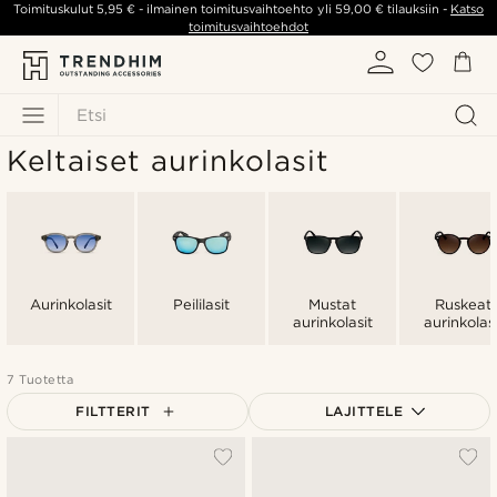
Toimituskulut
5,95 €
- ilmainen toimitusvaihtoehto yli
59,00 €
tilauksiin -
Katso
toimitusvaihtoehdot
Etsi
Keltaiset aurinkolasit
Aurinkolasit
Peililasit
Mustat
Ruskeat
aurinkolasit
aurinkolasi
7 Tuotetta
FILTTERIT
LAJITTELE
Suosituin
Uusin