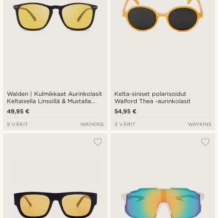
Walden | Kulmikkaat Aurinkolasit
Kelta-siniset polarisoidut
Keltaisella Linssillä & Mustalla
Walford Thea -aurinkolasit
Kehyksellä
49,95 €
54,95 €
9 VÄRIT
WAYKINS
3 VÄRIT
WAYKINS