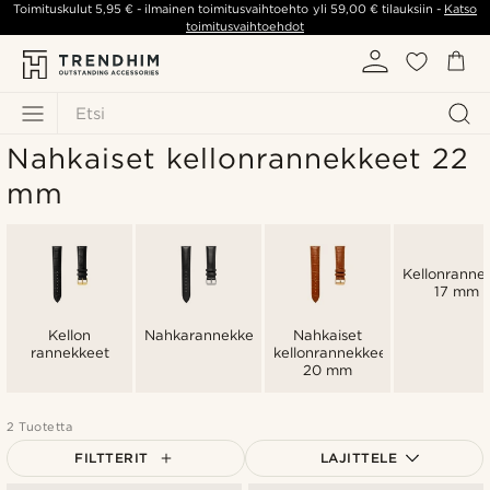
Toimituskulut
5,95 €
- ilmainen toimitusvaihtoehto yli
59,00 €
tilauksiin -
Katso
toimitusvaihtoehdot
Etsi
Nahkaiset kellonrannekkeet 22
mm
Kellonranne
17 mm
Kellon
Nahkarannekkeet
Nahkaiset
rannekkeet
kellonrannekkeet
20 mm
2 Tuotetta
FILTTERIT
LAJITTELE