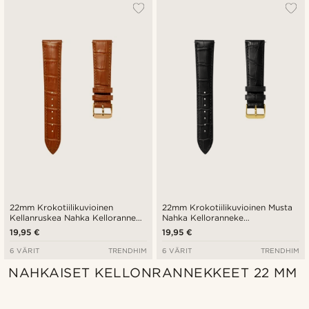
Suosituin
Uusin
Halvin
Kallein
22mm Krokotiilikuvioinen
22mm Krokotiilikuvioinen Musta
Kellanruskea Nahka Kelloranneke
Nahka Kelloranneke
Ruusukultaisella Soljella –
Kullansävyisellä Soljella –
19,95 €
19,95 €
pikakiinnitys
pikakiinnitys
6 VÄRIT
TRENDHIM
6 VÄRIT
TRENDHIM
NAHKAISET KELLONRANNEKKEET 22 MM