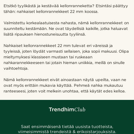
Etsitkö tyylikästä ja kestävää kellonranneketta? Etsintäsi päättyy
tähän: nahkaiset kellonrannekkeet 22 mm koossa.
Valmistettu korkealaatuisesta nahasta, nämä kellonrannekkeet on
suunniteltu kestämään. Ne ovat täydellisiä kaikille, jotka haluavat
lisätä ripauksen hienostuneisuutta tyyliinsä.
Nahkaiset kellonrannekkeet 22 mm tulevat eri väreissä ja
tyyleissä, joten löydät varmasti sellaisen, joka sopii makuusi. Olipa
mieltymyksesi klassiseen mustaan tai ruskeaan
nahkarannekkeeseen tai jotain hieman uniikkia, meillä on sinulle
vaihtoehtoja.
Nämä kellonrannekkeet eivät ainoastaan näytä upeilta, vaan ne
ovat myös erittäin mukavia käyttää. Pehmeä nahka mukautuu
ranteeseesi, joten voit melkein unohtaa, että käytät edes kelloa.
Saat ensimmäisenä tietää uusista tuotteista,
viimeisimmistä trendeistä & erikoistarjouksista.