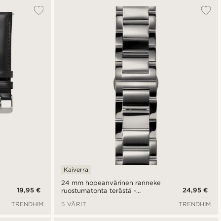
Kaiverra
24 mm hopeanvärinen ranneke
19,95 €
24,95 €
ruostumatonta terästä -
pikalukitus
TRENDHIM
5 VÄRIT
TRENDHIM