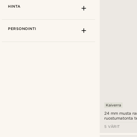
HINTA
PERSONOINTI
Trendhim
(16)
Kaiverra
24 mm musta ra
ruostumatonta te
pikalukitus
5 VÄRIT
€
€