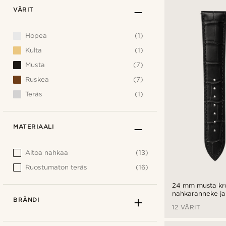
VÄRIT
Hopea
(1)
Kulta
(1)
Musta
(7)
Ruskea
(7)
Teräs
(1)
MATERIAALI
Aitoa nahkaa
(13)
Ruostumaton teräs
(16)
24 mm musta krok
nahkaranneke j
BRÄNDI
solki - pikalukitu
12 VÄRIT