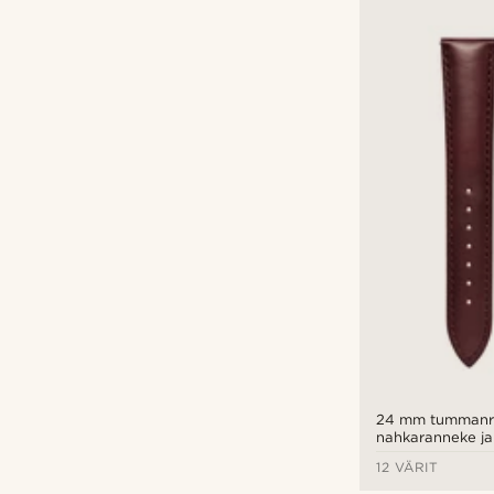
24 mm tummanr
nahkaranneke ja 
pikalukitus
12 VÄRIT