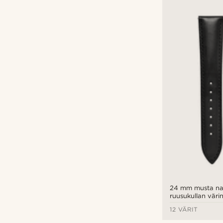
24 mm musta na
ruusukullan värin
pikalukitus
12 VÄRIT