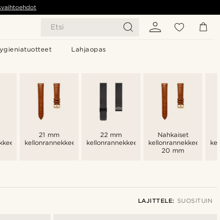
svaihtoehdot
Etsi
ygieniatuotteet
Lahjaopas
21 mm
22 mm
Nahkaiset
kkeet
kellonrannekkeet
kellonrannekkeet
kellonrannekkeet
ke
20 mm
LAJITTELE:
SUOSITUIN