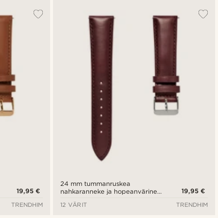
24 mm tummanruskea
19,95 €
19,95 €
nahkaranneke ja hopeanvärinen
solki - pikalukitus
TRENDHIM
12 VÄRIT
TRENDHIM