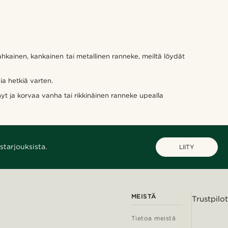
ahkainen, kankainen tai metallinen ranneke, meiltä löydät
ia hetkiä varten.
 nyt ja korvaa vanha tai rikkinäinen ranneke upealla
starjouksista.
LIITY
MEISTÄ
Trustpilot
Tietoa meistä