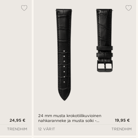
24 mm musta krokotiilikuvioinen
24,95 €
19,95 €
nahkaranneke ja musta solki -
pikalukitus
TRENDHIM
12 VÄRIT
TRENDHIM