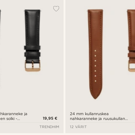
hkaranneke ja
24 mm kullanruskea
19,95 €
en solki -
nahkaranneke ja ruusukullan
värinen solki - pikalukitus
TRENDHIM
12 VÄRIT