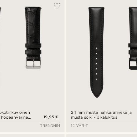
otiilikuvioinen
24 mm musta nahkaranneke ja
19,95 €
a hopeanvärinen
musta solki - pikalukitus
s
TRENDHIM
12 VÄRIT