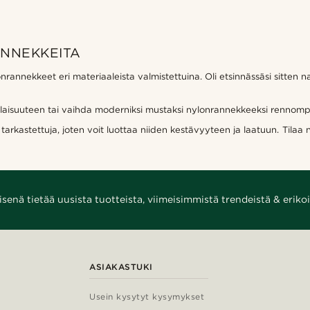
ANNEKKEITA
nnekkeet eri materiaaleista valmistettuina. Oli etsinnässäsi sitten n
ilaisuuteen tai vaihda moderniksi mustaksi nylonrannekkeeksi rennomp
tarkastettuja, joten voit luottaa niiden kestävyyteen ja laatuun. Tilaa
enä tietää uusista tuotteista, viimeisimmistä trendeistä & erikoi
ASIAKASTUKI
Usein kysytyt kysymykset