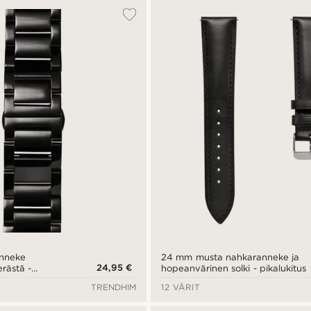
nneke
24 mm musta nahkaranneke ja
24,95 €
rästä -
hopeanvärinen solki - pikalukitus
TRENDHIM
12 VÄRIT