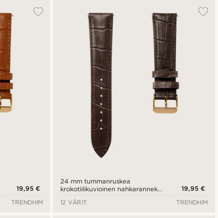
24 mm tummanruskea
19,95 €
19,95 €
krokotiilikuvioinen nahkaranneke
ja ruusukullan värinen solki -
TRENDHIM
12 VÄRIT
TRENDHIM
pikalukitus