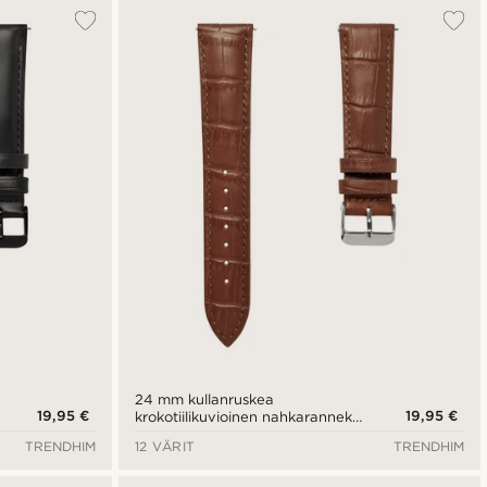
Suosituin
Uusin
Halvin
Kallein
24 mm kullanruskea
19,95 €
19,95 €
krokotiilikuvioinen nahkaranneke
ja hopeanvärinen solki -
TRENDHIM
12 VÄRIT
TRENDHIM
pikalukitus