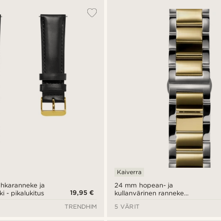
Kaiverra
hkaranneke ja
24 mm hopean- ja
19,95 €
ki - pikalukitus
kullanvärinen ranneke
ruostumatonta terästä -
TRENDHIM
5 VÄRIT
pikalukitus