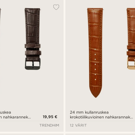
uskea
24 mm kullanruskea
19,95 €
nen nahkaranneke
krokotiilikuvioinen nahkarannake
ikalukitus
ja ruusukullan värinen solki -
TRENDHIM
12 VÄRIT
pikalukitus