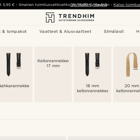
t
5,95 €
-
ilmainen toimitusvaihtoehto yli
Ota meihin yhteyttä
59,00 €
tilauksiin
-
Katso toimitu
t & lompakot
Vaatteet & Alusvaatteet
Silmälasit
H
Kellonrannekkeet
17 mm
Nahkarannekkeet
18 mm
20 mm
kellonrannekkeet
kellonranne