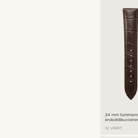
Personointityypit
Kaivertaa
(3)
24 mm tummanr
krokotiilikuvioi
ja musta solki - p
12 VÄRIT