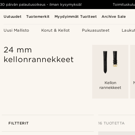
30 päivän palautusoikeus - ilman kysymyksiä!
Toimituskulu
Uutuudet
Tuotemerkit
Myydyimmät Tuotteet
Archive Sale
Uusi Mallisto
Korut & Kellot
Pukuasusteet
Lauku
24 mm
kellonrannekkeet
Kellon
rannekkeet
FILTTERIT
16 TUOTETTA