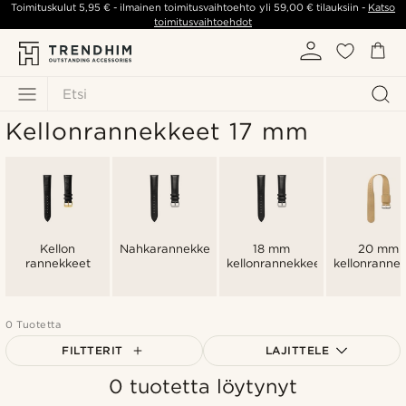
Toimituskulut
5,95 €
- ilmainen toimitusvaihtoehto yli
59,00 €
tilauksiin -
Katso
toimitusvaihtoehdot
Etsi
Kellonrannekkeet 17 mm
Kellon
Nahkarannekkeet
18 mm
20 mm
rannekkeet
kellonrannekkeet
kellonranne
0 Tuotetta
FILTTERIT
LAJITTELE
0 tuotetta löytynyt
Suosituin