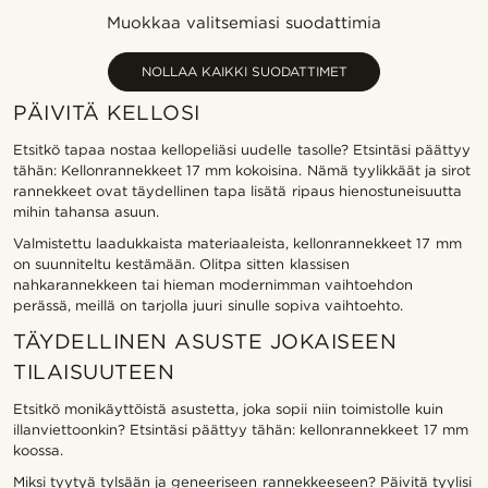
Uusin
Muokkaa valitsemiasi suodattimia
Halvin
Kallein
NOLLAA KAIKKI SUODATTIMET
PÄIVITÄ KELLOSI
Etsitkö tapaa nostaa kellopeliäsi uudelle tasolle? Etsintäsi päättyy
tähän: Kellonrannekkeet 17 mm kokoisina. Nämä tyylikkäät ja sirot
rannekkeet ovat täydellinen tapa lisätä ripaus hienostuneisuutta
mihin tahansa asuun.
Valmistettu laadukkaista materiaaleista, kellonrannekkeet 17 mm
on suunniteltu kestämään. Olitpa sitten klassisen
nahkarannekkeen tai hieman modernimman vaihtoehdon
perässä, meillä on tarjolla juuri sinulle sopiva vaihtoehto.
TÄYDELLINEN ASUSTE JOKAISEEN
TILAISUUTEEN
Etsitkö monikäyttöistä asustetta, joka sopii niin toimistolle kuin
illanviettoonkin? Etsintäsi päättyy tähän: kellonrannekkeet 17 mm
koossa.
Miksi tyytyä tylsään ja geneeriseen rannekkeeseen? Päivitä tyylisi